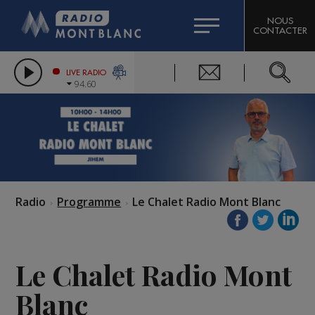
HOROSCOPE
CITIZEN MACHINERY
NOUS
CONTACTER
COMPAGNIE DU MONT-BLANC
LES CHRONIQUES DE L'EXPERT
GRAND MASSIF DOMAINES SKIABLES
LIVE RADIO
94.60
BORINI
BIGARD
Radio
Programme
Le Chalet Radio Mont Blanc
Le Chalet Radio Mont
Blanc