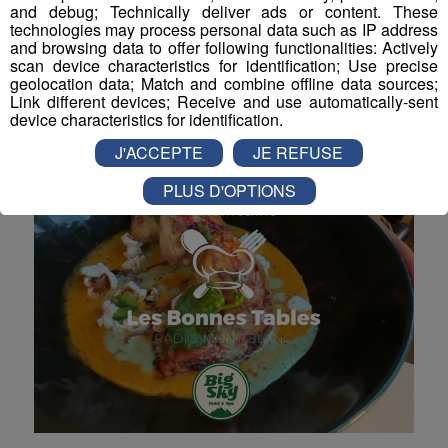
and debug; Technically deliver ads or content. These
Directrice du Rock'n Poche
technologies may process personal data such as IP address
Festival
and browsing data to offer following functionalities: Actively
scan device characteristics for identification; Use precise
Ludivine Ducrot, directrice du Rock'n Poche Festival,
geolocation data; Match and combine offline data sources;
était notre invitée sur Radio Mont Blanc.
Link different devices; Receive and use automatically-sent
device characteristics for identification.
La Matinale des Super Lève-Tôt
La Grasse Mat'
J'ACCEPTE
JE REFUSE
PLUS D'OPTIONS