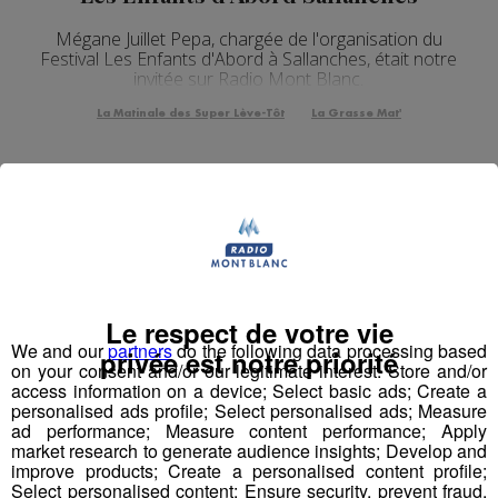
Mégane Juillet Pepa, chargée de l'organisation du
Festival Les Enfants d'Abord à Sallanches, était notre
invitée sur Radio Mont Blanc.
La Matinale des Super Lève-Tôt
La Grasse Mat'
Le respect de votre vie
We and our
partners
do the following data processing based
privée est notre priorité
on your consent and/or our legitimate interest: Store and/or
access information on a device; Select basic ads; Create a
personalised ads profile; Select personalised ads; Measure
ad performance; Measure content performance; Apply
market research to generate audience insights; Develop and
improve products; Create a personalised content profile;
Interview | Ludivine Ducrot -
Select personalised content; Ensure security, prevent fraud,