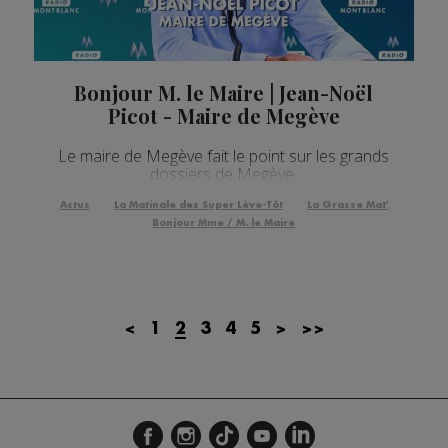
Bonjour M. le Maire | Jean-Noël
Picot - Maire de Megève
Le maire de Megève fait le point sur les grands
dossiers de Megève.
Actus
La Matinale des Super Lève-Tôt
La Grasse Mat'
Bonjour Mme / M. le Maire
<
1
2
3
4
5
>
>>