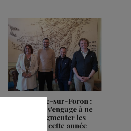
La Roche-sur-Foron :
le maire s'engage à ne
pas augmenter les
impôts cette année