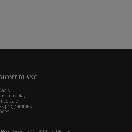
 MONT BLANC
Radio
ns en replay
t musicale
 des programmes
nces
 Pro :
Groupe Mont Blanc Médias