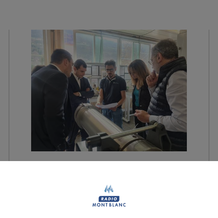
Scionzier : la Région
poursuit son action en
faveur de l'emploi
industriel