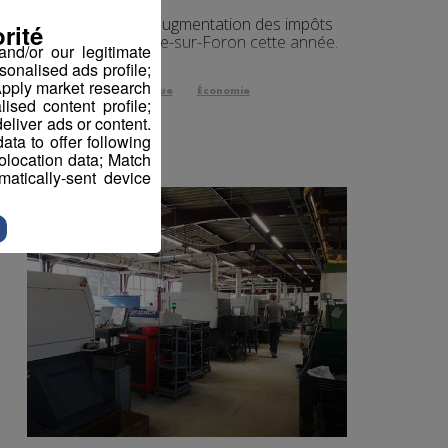
Il n’y aura pas d’augmentation des impôts
rité
locaux à La Roche-sur-Foron cette année.
nd/or our legitimate
sonalised ads profile;
pply market research
Politique
Économie
sed content profile;
eliver ads or content.
ta to offer following
eolocation data; Match
atically-sent device