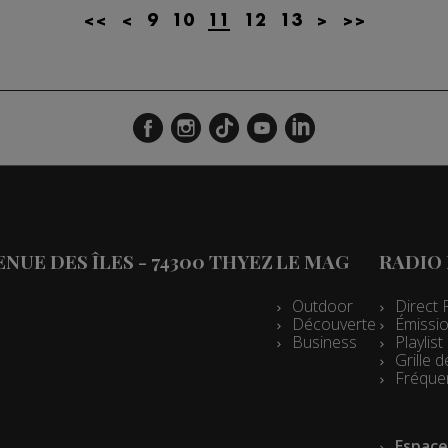
<<
<
9
10
11
12
13
>
>>
VENUE DES ÎLES - 74300 THYEZ
LE MAG
RADIO
Outdoor
Direct 
Découverte
Émissio
Business
Playlis
Grille
Fréque
Espace