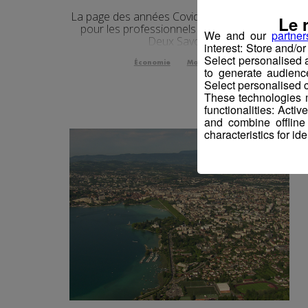
La page des années Covid est enfin tournée,
Le 
pour les professionnels du tourisme des
We and our
partner
Deux Savoie.
interest: Store and/o
Select personalised
Économie
Montagne
to generate audienc
Select personalised c
These technologies m
functionalities: Acti
and combine offline
characteristics for ide