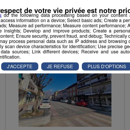
L’Auvergne-Rhône-Alpes continue d’aider les
respect de votre vie privée est notre prio
entreprises de la Région.
s
do the following data processing based on your consent a
r access information on a device; Select basic ads; Create a per
 ads; Measure ad performance; Measure content performance; A
Économie
e insights; Develop and improve products; Create a personali
ontent; Ensure security, prevent fraud, and debug; Technically d
ay process personal data such as IP address and browsing da
vely scan device characteristics for identification; Use precise g
 data sources; Link different devices; Receive and use autom
ntification.
J'ACCEPTE
JE REFUSE
PLUS D'OPTIONS