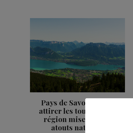
Pays de Savoie : pour
attirer les touristes, la
région mise sur ses
atouts naturels