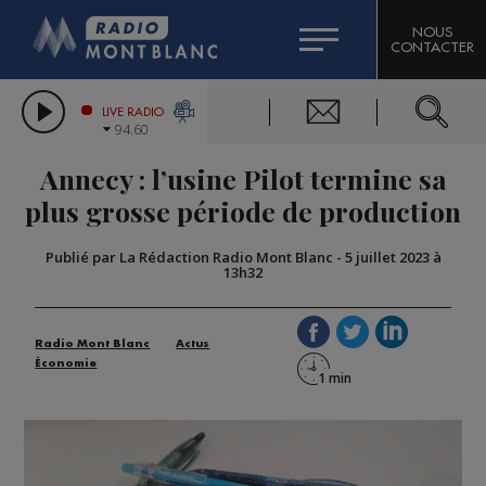
HOROSCOPE
CITIZEN MACHINERY
NOUS
CONTACTER
COMPAGNIE DU MONT-BLANC
LES CHRONIQUES DE L'EXPERT
GRAND MASSIF DOMAINES SKIABLES
LIVE RADIO
94.60
BORINI
Annecy : l’usine Pilot termine sa
BIGARD
plus grosse période de production
Publié par La Rédaction Radio Mont Blanc
-
5 juillet 2023 à
13h32
Radio Mont Blanc
Actus
Économie