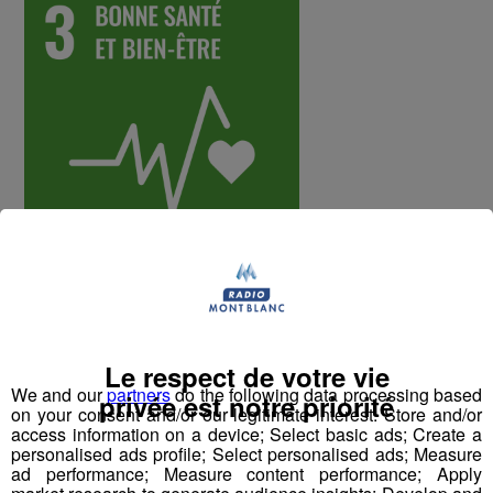
Constat
Selon l’Organisation internationale du Travail et
Le respect de votre vie
l’Organisation mondiale de la Santé, les accidents de
We and our
partners
do the following data processing based
privée est notre priorité
travail et les maladies professionnelles tuent chaque
on your consent and/or our legitimate interest: Store and/or
année plus de 2,3 millions de personnes et a un coût
access information on a device; Select basic ads; Create a
personalised ads profile; Select personalised ads; Measure
financier important, qui pèse sur toute la société.
ad performance; Measure content performance; Apply
En France, les salariés sont plus sujets au stress que