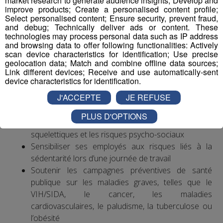
market research to generate audience insights; Develop and
leurs collègues des autres pays européens. Les troubles
improve products; Create a personalised content profile;
Select personalised content; Ensure security, prevent fraud,
musculo-squelettiques sont la première cause de
and debug; Technically deliver ads or content. These
maladies professionnelles, notamment au niveau du
technologies may process personal data such as IP address
poignet et de la main.
and browsing data to offer following functionalities: Actively
scan device characteristics for identification; Use precise
geolocation data; Match and combine offline data sources;
Exemples d’actions à entreprendre
Link different devices; Receive and use automatically-sent
device characteristics for identification.
Mettre en place une politique ambitieuse de santé,
J'ACCEPTE
JE REFUSE
sécurité et bien-être au travail visant notamment à
réduire les accidents du travail et les situations à
PLUS D'OPTIONS
risques ainsi que les troubles musculo-
squelettiques et les risques psycho-sociaux
Sensibiliser ses employés aux risques liés à la
sédentarité lors d’une journée de travail
Soutenir les campagnes préventives de santé
publique sur les maladies graves, telles que le
VIH/SIDA, le cancer, les maladies
cardiovasculaires, le paludisme, la tuberculose ou
l’obésité