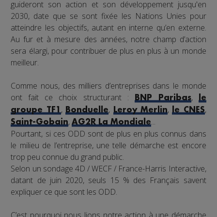
guideront son action et son développement jusqu'en
2030, date que se sont fixée les Nations Unies pour
atteindre les objectifs, autant en interne qu’en externe.
Au fur et à mesure des années, notre champ d’action
sera élargi, pour contribuer de plus en plus à un monde
meilleur.
Comme nous, des milliers d’entreprises dans le monde
ont fait ce choix structurant :
,
BNP Paribas
le
,
,
,
,
groupe TF1
Bonduelle
Leroy Merlin
le CNES
,
...
Saint-Gobain
AG2R La Mondiale
Pourtant, si ces ODD sont de plus en plus connus dans
le milieu de l’entreprise, une telle démarche est encore
trop peu connue du grand public.
Selon un sondage 4D / WECF / France-Harris Interactive,
datant de juin 2020, seuls 15 % des Français savent
expliquer ce que sont les ODD.
C’est pourquoi nous lions notre action à une démarche