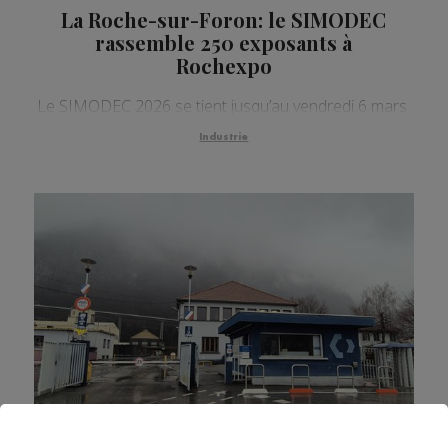
La Roche-sur-Foron: le SIMODEC
rassemble 250 exposants à
Rochexpo
Le SIMODEC 2026 se tient jusqu’au vendredi 6 mars.
Industrie