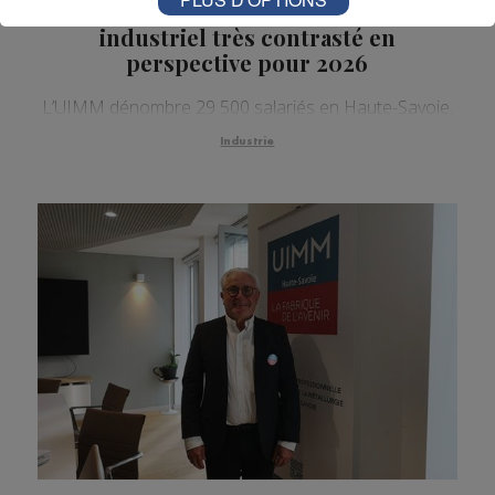
Haute-Savoie : un paysage
industriel très contrasté en
perspective pour 2026
L’UIMM dénombre 29 500 salariés en Haute-Savoie.
Industrie