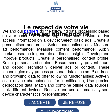
Passy : SGL Carbon relance son
activité et recrute des ouvriers
Relancer la machine après la disette.
Le respect de votre vie
We and our
partners
do the following data processing based
Économie
Industrie
privée est notre priorité
on your consent and/or our legitimate interest: Store and/or
access information on a device; Select basic ads; Create a
personalised ads profile; Select personalised ads; Measure
ad performance; Measure content performance; Apply
market research to generate audience insights; Develop and
improve products; Create a personalised content profile;
Select personalised content; Ensure security, prevent fraud,
and debug; Technically deliver ads or content. These
technologies may process personal data such as IP address
and browsing data to offer following functionalities: Actively
scan device characteristics for identification; Use precise
geolocation data; Match and combine offline data sources;
Link different devices; Receive and use automatically-sent
device characteristics for identification.
J'ACCEPTE
JE REFUSE
PLUS D'OPTIONS