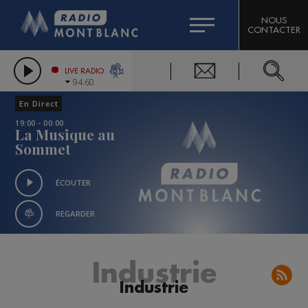
HOROSCOPE
CITIZEN MACHINERY
NOUS
CONTACTER
COMPAGNIE DU MONT-BLANC
LES CHRONIQUES DE L'EXPERT
GRAND MASSIF DOMAINES SKIABLES
LIVE RADIO
94.60
BORINI
En Direct
BIGARD
19:00 - 00:00
La Musique au
Sommet
ÉCOUTER
REGARDER
Industrie
Industrie