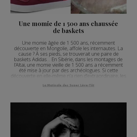
Une momie de 1 500 ans chaussée
de baskets
Une momie âgée de 1 500 ans, récemment
découverte en Mongolie, affole les internautes. La
cause ? À ses pieds, se trouverait une paire de
baskets Adidas… En Sibérie, dans les montages de
l’Altaï, une momie vieille de 1 500 ans a récemment
été mise à jour par des archéologues. Si cette
découverte en elle-même n’a rien d’extraordinaire, les
internautes ont eux cependant remarqué un étrange
détail à...
La Matinale des Super Lève-Tôt