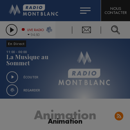
HOROSCOPE
CITIZEN MACHINERY
NOUS
CONTACTER
COMPAGNIE DU MONT-BLANC
LES CHRONIQUES DE L'EXPERT
GRAND MASSIF DOMAINES SKIABLES
LIVE RADIO
94.60
BORINI
En Direct
BIGARD
11:00 - 00:00
La Musique au
Sommet
ÉCOUTER
REGARDER
Animation
Animation