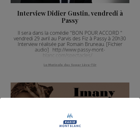
Interview Didier Gustin, vendredi à
Passy
Il sera dans la comédie "BON POUR ACCORD "
vendredi 29 avril au Parvis des Fiz à Passy à 20h30
Interview réalisée par Romain Bruneau. [Fichier
audio] http://www.passy-mont-
blanc.com/spectacles/
La Matinale des Super Lève-Tôt