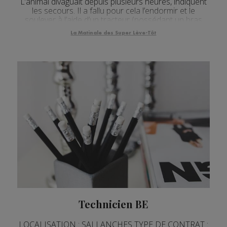
L’animal divaguait depuis plusieurs heures, indiquent
les secours. Il a fallu pour cela l’endormir et le
soulever à l’aide d’un tracteur (possédant un bras
élevateur), prêté par un voisin. Quelques minutes plus
La Matinale des Super Lève-Tôt
tard, le propriétaire de...
Technicien BE
LOCALISATION : SALLANCHES TYPE DE CONTRAT :