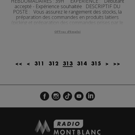
HEBDOMADAIRES : 39H EXPERIENCE : Débutant
accepté - Expérience souhaitée DESCRIPTIF DU
POSTE : Vous assurez le rangement des stocks, la
préparation des commandes en produits laitiers
(picking et préparation des commandes prises par le
service ...
Offres d'Emploi
<<
<
311
312
313
314
315
>
>>