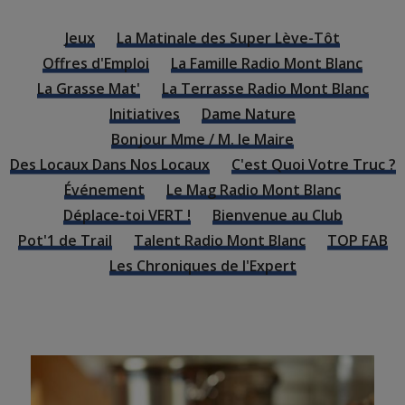
Jeux
La Matinale des Super Lève-Tôt
Offres d'Emploi
La Famille Radio Mont Blanc
La Grasse Mat'
La Terrasse Radio Mont Blanc
Initiatives
Dame Nature
Bonjour Mme / M. le Maire
Des Locaux Dans Nos Locaux
C'est Quoi Votre Truc ?
Événement
Le Mag Radio Mont Blanc
Déplace-toi VERT !
Bienvenue au Club
Pot'1 de Trail
Talent Radio Mont Blanc
TOP FAB
Les Chroniques de l'Expert