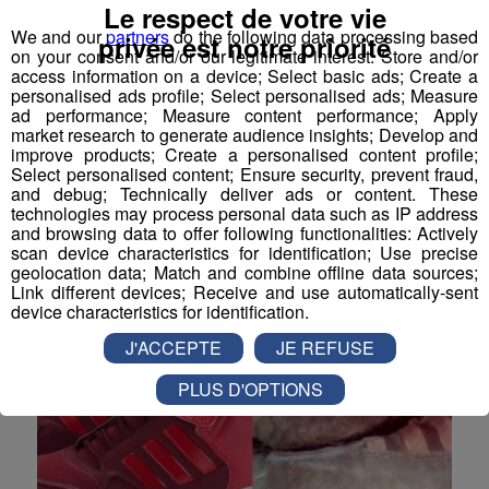
Le respect de votre vie
We and our
partners
do the following data processing based
privée est notre priorité
on your consent and/or our legitimate interest: Store and/or
access information on a device; Select basic ads; Create a
personalised ads profile; Select personalised ads; Measure
Imany en interview ce matin
ad performance; Measure content performance; Apply
market research to generate audience insights; Develop and
Interview de la chanteuse Imany réalisée par Romain
improve products; Create a personalised content profile;
Bruneau.
Select personalised content; Ensure security, prevent fraud,
and debug; Technically deliver ads or content. These
La Matinale des Super Lève-Tôt
technologies may process personal data such as IP address
and browsing data to offer following functionalities: Actively
scan device characteristics for identification; Use precise
geolocation data; Match and combine offline data sources;
Link different devices; Receive and use automatically-sent
device characteristics for identification.
J'ACCEPTE
JE REFUSE
PLUS D'OPTIONS