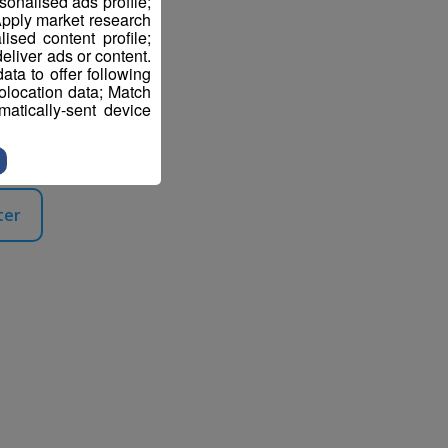
sonalised ads profile;
pply market research
sed content profile;
eliver ads or content.
ta to offer following
eolocation data; Match
atically-sent device
ter