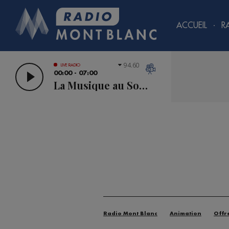
ACCUEIL
R
94.60
LIVE RADIO
00:00 - 07:00
La Musique au Sommet
Radio Mont Blanc
Animation
Offr