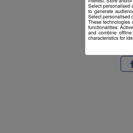
interest: Store and/o
Select personalised
to generate audienc
Select personalised c
These technologies m
functionalities: Acti
and combine offline
characteristics for ide