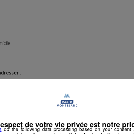
icile
adresser
:
le 9 juin 2016 à 9h au Pôle Emploi de Sallanches
U PREALABLE*****
respect de votre vie privée est notre prio
emploi.net
s
do the following data processing based on your consent a
igne