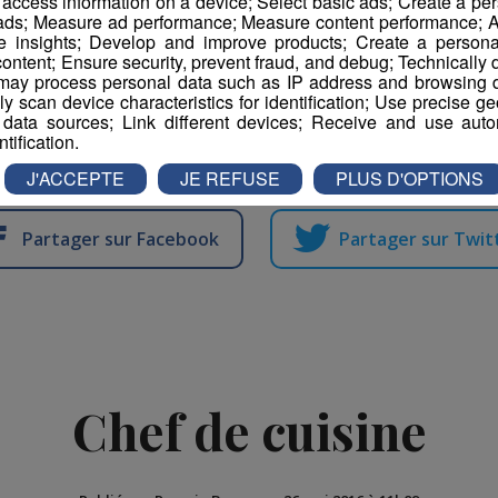
r access information on a device; Select basic ads; Create a per
 ads; Measure ad performance; Measure content performance; A
e insights; Develop and improve products; Create a personali
ontent; Ensure security, prevent fraud, and debug; Technically d
ay process personal data such as IP address and browsing da
vely scan device characteristics for identification; Use precise g
 data sources; Link different devices; Receive and use autom
ntification.
J'ACCEPTE
JE REFUSE
PLUS D'OPTIONS
Partager sur Facebook
Partager sur Twit
Chef de cuisine