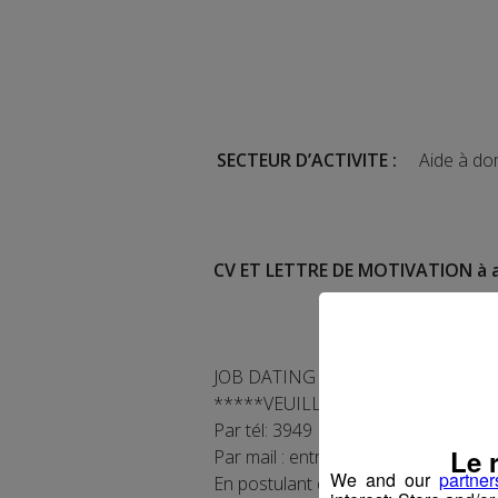
SECTEUR D’ACTIVITE :
Aide à dom
CV ET LETTRE DE MOTIVATION à 
JOB DATING Services à la personne 
*****VEUILLEZ VOUS INSCRIRE A
Par tél: 3949
Le 
Par mail : entreprise.rha0117@pole-
We and our
partner
En postulant depuis cette offre en l