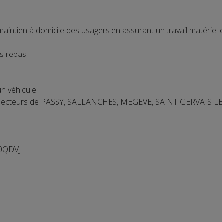
intien à domicile des usagers en assurant un travail matériel et
es repas
un véhicule.
les secteurs de PASSY, SALLANCHES, MEGEVE, SAINT GERVAIS
40QDVJ