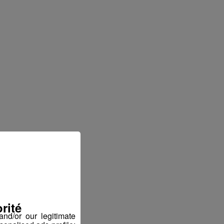
rité
nd/or our legitimate