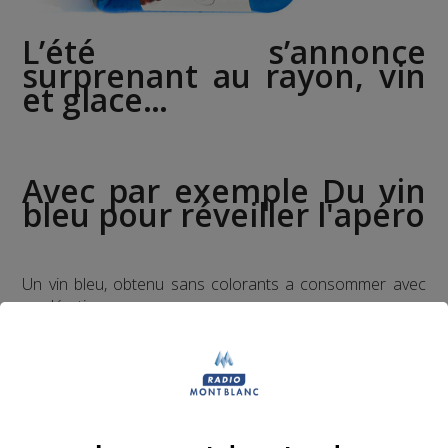
L’été s’annonce
surprenant au rayon, vin
et glace…
Avec par exemple Du vin
bleu pour réveiller l'apéro
Un vin bleu, obtenu sans colorants a consommer avec
modération.
Le concept de ce vin bleu a été développé pendant 2
ans par 6 jeunes entrepreneurs espagnols, en
collaboration avec une université basque et un centre de
recherche agro-alimentaire, explique le magazine Biba.