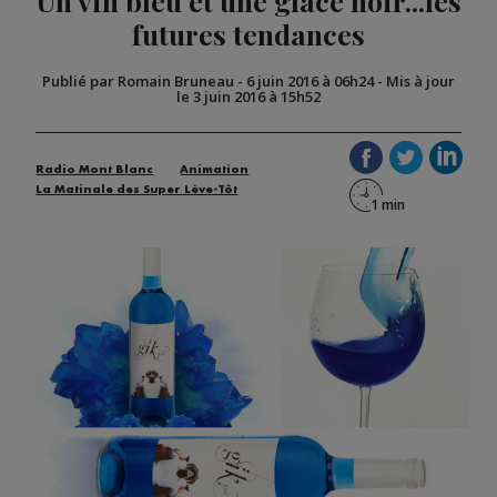
Un vin bleu et une glace noir...les
futures tendances
Publié par Romain Bruneau
-
6 juin 2016 à 06h24
-
Mis à jour
le 3 juin 2016 à 15h52
Radio Mont Blanc
Animation
La Matinale des Super Lève-Tôt