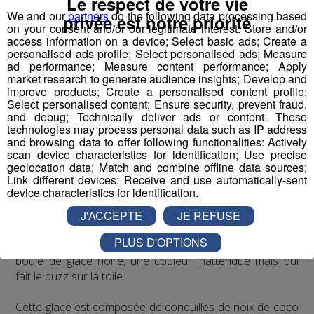
Le respect de votre vie
We and our
partners
do the following data processing based
La teinte bleutée de ce vin est obtenue grâce à un
privée est notre priorité
on your consent and/or our legitimate interest: Store and/or
mélange unique de raisins blancs et mauves. Le tout
access information on a device; Select basic ads; Create a
sans colorants! De quoi changer les habitudes de
personalised ads profile; Select personalised ads; Measure
l'apéro avec un produit 100 % naturel.
ad performance; Measure content performance; Apply
market research to generate audience insights; Develop and
improve products; Create a personalised content profile;
L'idée des créateurs de ce nouveau vin était de "secouer
Select personalised content; Ensure security, prevent fraud,
les choses, pour créer quelque chose de nouveau et de
and debug; Technically deliver ads or content. These
différent", pari réussi.
technologies may process personal data such as IP address
and browsing data to offer following functionalities: Actively
scan device characteristics for identification; Use precise
Il n’est pas encore arrivé en France…
geolocation data; Match and combine offline data sources;
Link different devices; Receive and use automatically-sent
device characteristics for identification.
J'ACCEPTE
JE REFUSE
La glace noire, nouvelle tendance pour les gourmands
PLUS D'OPTIONS
Un glacier new-yorkais, qui a eu l'idée de développer une
boule de glace noire, une couleur inattendue mais qui
fait le buzz sur la toile.
Cette glace est composée de conquilles de noix de coco