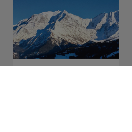
Mont-Blanc : 80% des
sondés "POUR"
l'inscription du massif
à l'UNESCO
Actus
La Matinale des Super Lève-Tôt