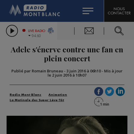
HOROSCOPE
CITIZEN MACHINERY
NOUS
CONTACTER
COMPAGNIE DU MONT-BLANC
LES CHRONIQUES DE L'EXPERT
GRAND MASSIF DOMAINES SKIABLES
LIVE RADIO
94.60
BORINI
Adele s'énerve contre une fan en
BIGARD
plein concert
Publié par Romain Bruneau
-
3 juin 2016 à 06h10
-
Mis à jour
le 2 juin 2016 à 10h07
Radio Mont Blanc
Animation
La Matinale des Super Lève-Tôt