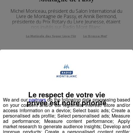
Michel Moriceau, président du Salon International du
Livre de Montagne de Passy, et Annik Bermond,
présidente du Prix Rotary du Livre Jeunesse, étaient
nos invités sur Radio Mont Blanc.
La Matinale des Super Lève-Tôt
La Grasse Mat'
Le respect de votre vie
We and our
partners
do the following data processing based
privée est notre priorité
on your consent and/or our legitimate interest: Store and/or
access information on a device; Select basic ads; Create a
personalised ads profile; Select personalised ads; Measure
ad performance; Measure content performance; Apply
market research to generate audience insights; Develop and
improve products; Create a personalised content profile;