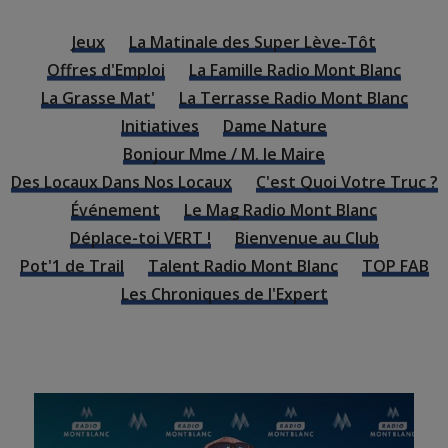
Jeux
La Matinale des Super Lève-Tôt
Offres d'Emploi
La Famille Radio Mont Blanc
La Grasse Mat'
La Terrasse Radio Mont Blanc
Initiatives
Dame Nature
Bonjour Mme / M. le Maire
Des Locaux Dans Nos Locaux
C'est Quoi Votre Truc ?
Événement
Le Mag Radio Mont Blanc
Déplace-toi VERT !
Bienvenue au Club
Pot'1 de Trail
Talent Radio Mont Blanc
TOP FAB
Les Chroniques de l'Expert