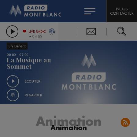
HOROSCOPE
CITIZEN MACHINERY
NOUS
CONTACTER
COMPAGNIE DU MONT-BLANC
LES CHRONIQUES DE L'EXPERT
GRAND MASSIF DOMAINES SKIABLES
LIVE RADIO
94.60
BORINI
En Direct
BIGARD
00:00 - 07:00
La Musique au
Sommet
ÉCOUTER
REGARDER
Animation
Animation