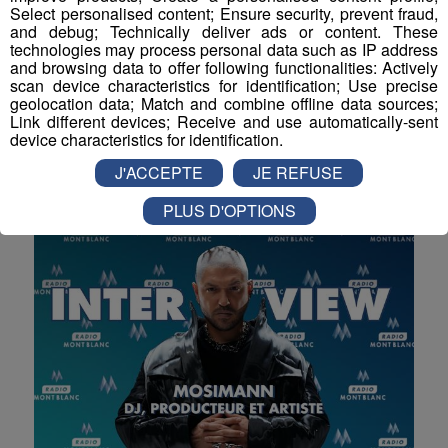
Émission Spéciale | Bluegrass in la
Select personalised content; Ensure security, prevent fraud,
and debug; Technically deliver ads or content. These
Roche
technologies may process personal data such as IP address
and browsing data to offer following functionalities: Actively
Nous étions en direct de La Roche-sur-Foron pour
scan device characteristics for identification; Use precise
une émission spéciale dédiée à la 21ᵉ édition du
geolocation data; Match and combine offline data sources;
festival Bluegrass in La Roche.
Link different devices; Receive and use automatically-sent
device characteristics for identification.
Émissions spéciales
J'ACCEPTE
JE REFUSE
PLUS D'OPTIONS