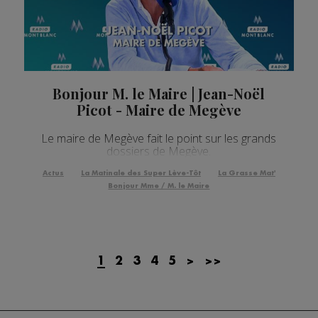
Bonjour M. le Maire | Jean-Noël
Picot - Maire de Megève
Le maire de Megève fait le point sur les grands
dossiers de Megève.
Actus
La Matinale des Super Lève-Tôt
La Grasse Mat'
Bonjour Mme / M. le Maire
1
2
3
4
5
>
>>