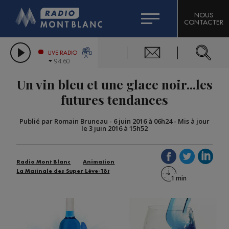
HOROSCOPE
CITIZEN MACHINERY
NOUS
CONTACTER
COMPAGNIE DU MONT-BLANC
LES CHRONIQUES DE L'EXPERT
GRAND MASSIF DOMAINES SKIABLES
LIVE RADIO
94.60
BORINI
Un vin bleu et une glace noir...les
BIGARD
futures tendances
Publié par Romain Bruneau
-
6 juin 2016 à 06h24
-
Mis à jour
le 3 juin 2016 à 15h52
Radio Mont Blanc
Animation
La Matinale des Super Lève-Tôt