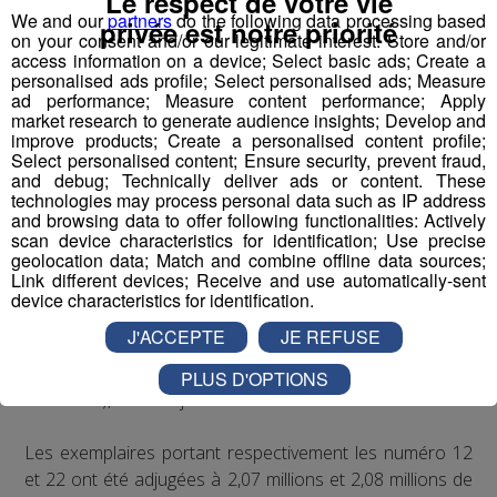
Le respect de votre vie
We and our
partners
do the following data processing based
privée est notre priorité
News.
on your consent and/or our legitimate interest: Store and/or
access information on a device; Select basic ads; Create a
Après avoir investi dans la Bourse, l'immobilier et le
personalised ads profile; Select personalised ads; Measure
ad performance; Measure content performance; Apply
marché de l'art, les milliardaires émiratis déboursent
market research to generate audience insights; Develop and
maintenant des fortunes pour acheter des plaques
improve products; Create a personalised content profile;
spéciales pour immatriculer leurs véhicules de luxe.
Select personalised content; Ensure security, prevent fraud,
and debug; Technically deliver ads or content. These
technologies may process personal data such as IP address
La plaque portant le chiffre 1 avait été mise à prix à un
and browsing data to offer following functionalities: Actively
million de dirhams, avant d'atteindre 18 millions de
scan device characteristics for identification; Use precise
geolocation data; Match and combine offline data sources;
dirhams (4,9 millions de dollars) lors de la vente aux
Link different devices; Receive and use automatically-sent
enchères organisée samedi à Charjah.
device characteristics for identification.
J'ACCEPTE
JE REFUSE
Au total, cette vente de 60 plaques à numéros spéciaux
a rapporté plus de 50 millions de dirhams (13,6 millions
PLUS D'OPTIONS
de dollars), selon le journal.
Les exemplaires portant respectivement les numéro 12
et 22 ont été adjugées à 2,07 millions et 2,08 millions de