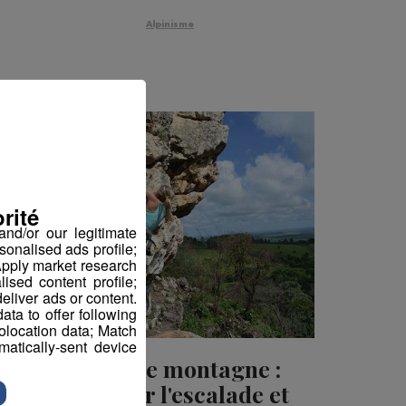
Alpinisme
rité
nd/or our legitimate
sonalised ads profile;
pply market research
sed content profile;
eliver ads or content.
ta to offer following
eolocation data; Match
atically-sent device
Sports de montagne :
découvrir l'escalade et