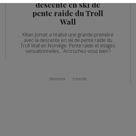
descente en ski de
pente raide du Troll
Wall
Kilian Jornet a réalisé une grande première
avec la descente en ski de pente raide du
Troll Wall en Norvège. Pente raide et images
sensationnelles... Accrochez-vous bien !
Alpinisme
Freeride