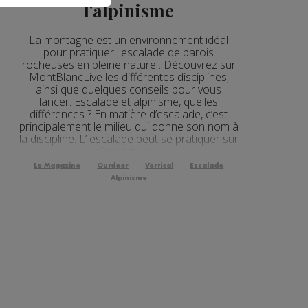
l'alpinisme
La montagne est un environnement idéal
pour pratiquer l'escalade de parois
rocheuses en pleine nature . Découvrez sur
MontBlancLive les différentes disciplines,
ainsi que quelques conseils pour vous
lancer. Escalade et alpinisme, quelles
différences ? En matière d’escalade, c’est
principalement le milieu qui donne son nom à
la discipline. L’ escalade peut se pratiquer sur
n’importe qu...
Le Magazine
Outdoor
Vertical
Escalade
Alpinisme