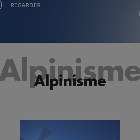
REGARDER
Alpinism
Alpinisme