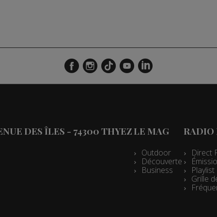
VENUE DES ÎLES - 74300 THYEZ
LE MAG
RADIO
Outdoor
Direct 
Découverte
Émissio
Business
Playlis
Grille
Fréque