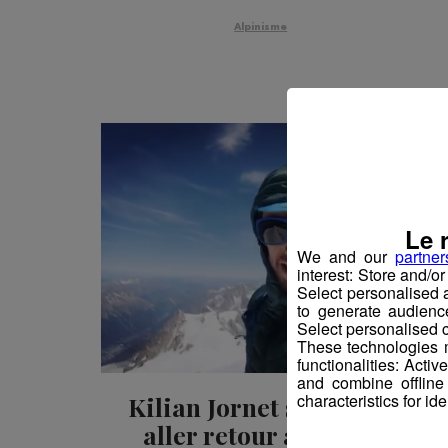
Alpinisme
Le 
We and our
partner
interest: Store and/o
Select personalised
to generate audienc
Select personalised c
These technologies m
functionalities: Acti
and combine offline
characteristics for ide
Kilian Jornet s'offre un
aller retour au Mont