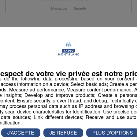
Alpinisme
Société
respect de votre vie privée est notre prio
s
do the following data processing based on your consent a
r access information on a device; Select basic ads; Create a per
 ads; Measure ad performance; Measure content performance; A
e insights; Develop and improve products; Create a personali
ontent; Ensure security, prevent fraud, and debug; Technically d
ay process personal data such as IP address and browsing da
vely scan device characteristics for identification; Use precise g
 data sources; Link different devices; Receive and use autom
ntification.
#Video Kilian Jornet
impressionne avec la
J'ACCEPTE
JE REFUSE
PLUS D'OPTIONS