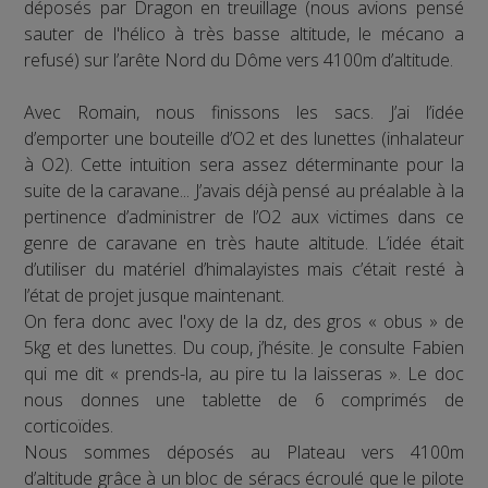
déposés par Dragon en treuillage (nous avions pensé
sauter de l'hélico à très basse altitude, le mécano a
refusé) sur l’arête Nord du Dôme vers 4100m d’altitude.
Avec Romain, nous finissons les sacs. J’ai l’idée
d’emporter une bouteille d’O2 et des lunettes (inhalateur
à O2). Cette intuition sera assez déterminante pour la
suite de la caravane... J’avais déjà pensé au préalable à la
pertinence d’administrer de l’O2 aux victimes dans ce
genre de caravane en très haute altitude. L’idée était
d’utiliser du matériel d’himalayistes mais c’était resté à
l’état de projet jusque maintenant.
On fera donc avec l'oxy de la dz, des gros « obus » de
5kg et des lunettes. Du coup, j’hésite. Je consulte Fabien
qui me dit « prends-la, au pire tu la laisseras ». Le doc
nous donnes une tablette de 6 comprimés de
corticoïdes.
Nous sommes déposés au Plateau vers 4100m
d’altitude grâce à un bloc de séracs écroulé que le pilote