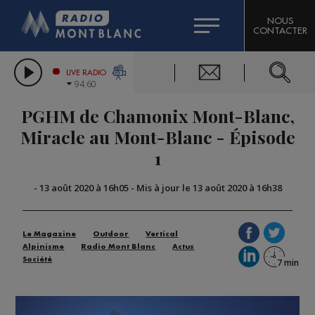
HOROSCOPE
CITIZEN MACHINERY
NOUS
CONTACTER
COMPAGNIE DU MONT-BLANC
LES CHRONIQUES DE L'EXPERT
GRAND MASSIF DOMAINES SKIABLES
LIVE RADIO
94.60
BORINI
PGHM de Chamonix Mont-Blanc,
BIGARD
Miracle au Mont-Blanc - Épisode
1
-
13 août 2020 à 16h05
-
Mis à jour le 13 août 2020 à 16h38
Le Magazine
Outdoor
Vertical
Alpinisme
Radio Mont Blanc
Actus
Société