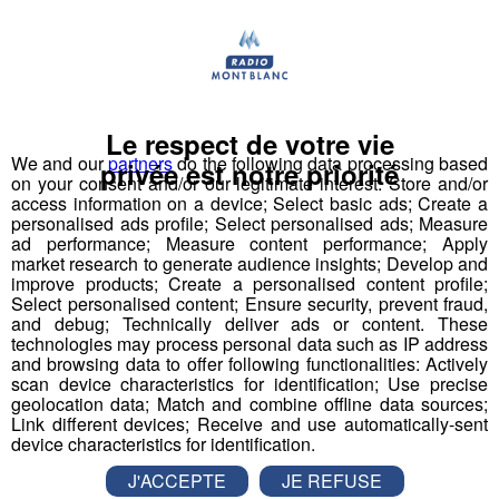
Romain m’assure et je descends au contact. Matt a l’air
fatigué mais il est valide. Dan est très inquiétant et parle
très difficilement, couché sur un karimat de bivouac.
Mais il est conscient... selon Matt, il a tenu des propos
délirants les heures précédentes et après avoir chuté
Le respect de votre vie
dans une roture, il s’est plaint du dos et ses dernières
We and our
partners
do the following data processing based
privée est notre priorité
forces l’ont abandonné. Le contour de la mission change
on your consent and/or our legitimate interest: Store and/or
access information on a device; Select basic ads; Create a
quelque peu. Et s’il y avait un espoir ?
personalised ads profile; Select personalised ads; Measure
ad performance; Measure content performance; Apply
Au prochain épisode : "Fred, I want to walk, let me try to
market research to generate audience insights; Develop and
improve products; Create a personalised content profile;
walk !"
Select personalised content; Ensure security, prevent fraud,
and debug; Technically deliver ads or content. These
Un récit par les secouristes du PGHM de Chamonix
technologies may process personal data such as IP address
and browsing data to offer following functionalities: Actively
Mont-Blanc.
scan device characteristics for identification; Use precise
geolocation data; Match and combine offline data sources;
Link different devices; Receive and use automatically-sent
device characteristics for identification.
Partager sur Facebook
J'ACCEPTE
JE REFUSE