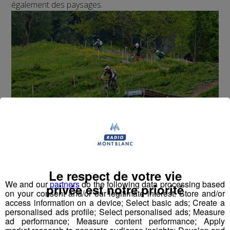
également des paysages.
Moab – USA
Le respect de votre vie
We and our
partners
do the following data processing based
privée est notre priorité
La ville de Moab est réputée pour la diversité de son
on your consent and/or our legitimate interest: Store and/or
offre de loisirs
.
access information on a device; Select basic ads; Create a
outdoor
personalised ads profile; Select personalised ads; Measure
Le
VTT
est l’un des
loisirs vedettes
de cette petite ville
ad performance; Measure content performance; Apply
d’Utah depuis laquelle vous pourrez prendre le départ