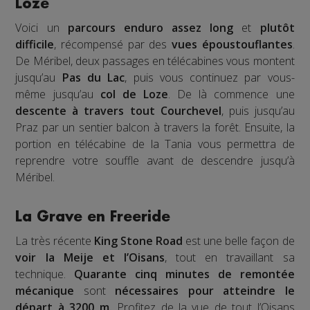
Loze
Voici un
parcours enduro assez long
et
plutôt
difficile
, récompensé par des
vues époustouflantes
.
De Méribel, deux passages en télécabines vous montent
jusqu’au
Pas du Lac
, puis vous continuez par vous-
même jusqu’au
col de Loze
. De là commence une
descente à travers tout Courchevel
, puis jusqu’au
Praz par un sentier balcon à travers la forêt. Ensuite, la
portion en télécabine de la Tania vous permettra de
reprendre votre souffle avant de descendre jusqu’à
Méribel.
La Grave en Freeride
La très récente
King Stone Road
est une belle façon de
voir la Meije et l’Oisans
, tout en travaillant sa
technique.
Quarante cinq minutes de remontée
mécanique
sont
nécessaires pour atteindre le
départ à 3200 m.
Profitez de la vue de tout l’Oisans