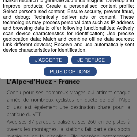
market research to generate audience insights; Develop and
improve products; Create a personalised content profile;
pour de nombreux circuits.
Select personalised content; Ensure security, prevent fraud,
Quel que soit votre niveau, lancez-vous sur La Slick Rock
and debug; Technically deliver ads or content. These
Trail de Moab et partez pour 20 km de pur plaisir. Selon
technologies may process personal data such as IP address
and browsing data to offer following functionalities: Actively
votre niveau d’entrainement, vous serez peut-être
scan device characteristics for identification; Use precise
parfois amené à poser le pied au sol mais nul doute que
geolocation data; Match and combine offline data sources;
vous en viendrez à bout avec des souvenirs
Link different devices; Receive and use automatically-sent
device characteristics for identification.
époustouflants.
Sur place, vous pourrez très simplement
louer tout
J'ACCEPTE
JE REFUSE
votre matériel pour partir à la découverte d’un des
PLUS D'OPTIONS
plus beaux spots VTT du globe.
L’Alpe-d’Huez - France
Connu pour ses nombreux virages qui attirent chaque
année de nombreux cyclistes en quête de défi, l’Alpe
d’Huez est également une destination phare pour la
pratique du VTT.
Avec ses 37 parcours balisé et ses 260 km de pistes à
travers les montagnes, la stations fait partie des spots
mythiques de la discipline. Elle possède notamement