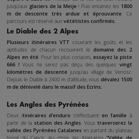
jusqu’aux
glaciers de la Meije
! Puis entamez les
1800
m de descente très ardue et éprouvante
. Ce
parcours est réservé aux
vététistes confirmés.
Le Diable des 2 Alpes
Plusieurs itinéraires VTT
couvrant les goûts et les
aptitudes de chacun recouvrent le
domaine des 2
Alpes en été
. Pour les plus coriaces,
essayez la piste
666 !
Vous ne serez pas déçu des quelques
vingt
kilomètres de descente
jusqu’au village de Venosc.
Depuis le Diable à 2400 m d’altitude, vous
dévalez 1500
m de dénivelé dans le massif des Ecrins.
Les Angles des Pyrénées
Deux i
tinéraires d’enduro
s’effectuent
en famille
à
partir de la
station des Angles
. Vous
traverserez la
vallée des Pyrénées Catalanes
en partant du plateau
boisé du Capcir. Au choix, les itinéraires
“Vallée de