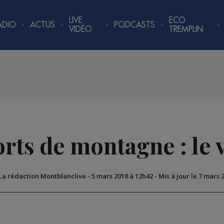
LIVE
ECO
ADIO
ACTUS
PODCASTS
VIDÉO
TREMPLIN
rts de montagne : le 
 La rédaction Montblanclive
-
5 mars 2018 à 12h42
-
Mis à jour le 7 mars 