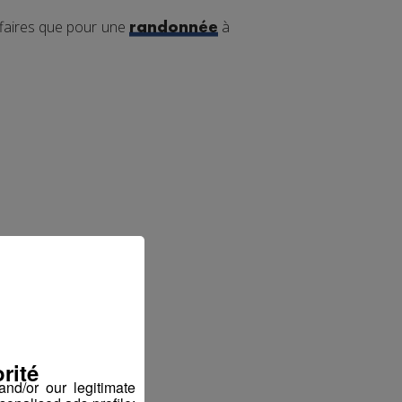
ffaires que pour une
à
randonnée
rité
nd/or our legitimate