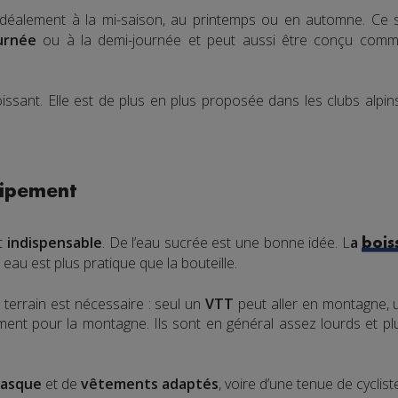
idéalement à la mi-saison, au printemps ou en automne. Ce
urnée
ou à la demi-journée et peut aussi être conçu comme
issant. Elle est de plus en plus proposée dans les clubs alpi
uipement
t
indispensable
. De l’eau sucrée est une bonne idée. L
a
bois
 eau est plus pratique que la bouteille.
 terrain est nécessaire : seul un
VTT
peut aller en montagne, un 
ent pour la montagne. Ils sont en général assez lourds et plus 
casque
et de
vêtements adaptés
, voire d’une tenue de cyclist