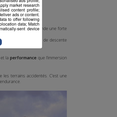
sonalised ads profile;
pply market research
sed content profile;
eliver ads or content.
ta to offer following
eolocation data; Match
mi-montagneux et demande une forte
atically-sent device
 fortes
. Les parcours de descente
et la
performance
que l’immersion
 les terrains accidentés. C’est une
’endurance.