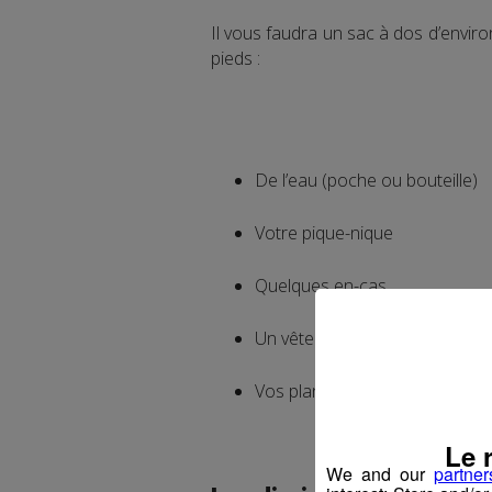
Il vous faudra un sac à dos d’envir
pieds :
De l’eau (poche ou bouteille)
Votre pique-nique
Quelques en-cas
Un vêtement de pluie
Vos plans et cartes.
Le 
We and our
partner