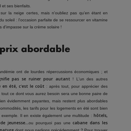
et ses bienfaits.
sur la neige certes, mais n'oubliez pas qu'en étant en
u soleil : l'occasion parfaite de se ressourcer en vitamine
s d'impasse sur la crème solaire !
 prix abordable
pandémie ont de lourdes répercussions économiques ; et
nifie pas se ruiner pour autant
! L'un des autres
en été, c'est le coût
: après tout, pour apprécier des
, tout ce dont vous aurez besoin sera une bonne paire de
 bien évidemment payantes, mais restent plus abordables
ommodités, les tarifs pour les logements en été sont bien
hôtels,
 exemple. Il en existe également une multitude :
 de jeunesse…
cabane dans les
ou pourquoi pas une
 nature
dont nous parlions précédemment ? Pour trouver