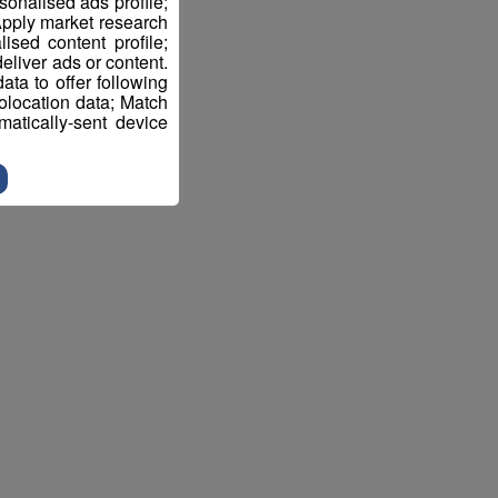
sonalised ads profile;
pply market research
sed content profile;
eliver ads or content.
ta to offer following
eolocation data; Match
atically-sent device