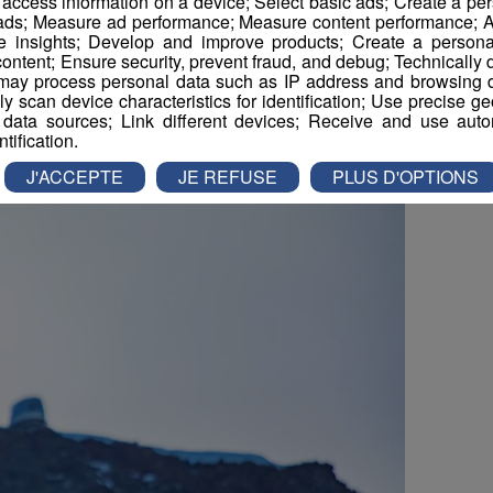
r access information on a device; Select basic ads; Create a per
calme, et de
: les rares bruits que vous
 ads; Measure ad performance; Measure content performance; A
Haute-Savoie, dans les Alpes ou les Vosges
seront
e insights; Develop and improve products; Create a personali
la clochette d'une chèvre un peu curieuse venue à votre
ontent; Ensure security, prevent fraud, and debug; Technically d
ay process personal data such as IP address and browsing da
n enclos en haute altitude par exemple.
vely scan device characteristics for identification; Use precise g
 data sources; Link different devices; Receive and use autom
ntification.
J'ACCEPTE
JE REFUSE
PLUS D'OPTIONS