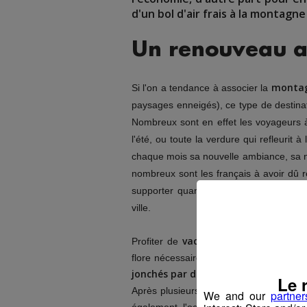
d'un bol d'air frais à la montagn
Un renouveau a
monta
Si l'on a tendance à associer la
paysages enneigés), ce type de destinat
Nombreux sont en effet les voyageurs à
l'été, ou toute la verdure qui refleurit 
chaque mois sa nouvelle ambiance, sa 
nombreux sont les français à avoir dû r
supporter quand arrivent les beaux jo
ville.
vacances à la montagne
Profiter de
flore nécessaires à notre équilibre, en p
jonchés par des érables, sapins ou 
Le 
Après plusieurs mois passés dans un c
We and our
partner