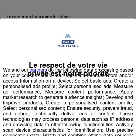
Le retour du loup dans les Alpes
Dans les années 1990, le
loup
a fait sa
réapparition
dans les Alpes de Sud pour s’étendre à la totalité de l’Arc
Alpin. A ce jour, le territoire Français compte environ 160
loups, un chiffre bien bas en comparaison de nos voisins
(2500 en Espagne, 600 en Italie).
Le respect de votre vie
We and our
partners
do the following data processing based
privée est notre priorité
Depuis 70 ans, la
chasse
au loup est
interdite en
on your consent and/or our legitimate interest: Store and/or
France
, puisqu’elle a dans le passé causé l’extinction de
access information on a device; Select basic ads; Create a
cette espèce sur le territoire. Pour autant, un « plafond »
personalised ads profile; Select personalised ads; Measure
ad performance; Measure content performance; Apply
autorisant l’abattage de 36 loups a été mis en place par
market research to generate audience insights; Develop and
le gouvernement. Sur la période de Juillet 2015 à Juin
improve products; Create a personalised content profile;
2016, ce plafond a été dépassé, atteignant les 49 bêtes
Select personalised content; Ensure security, prevent fraud,
abattues les chasseurs font passer la mort de ces
and debug; Technically deliver ads or content. These
animaux comme « accidentelles » en évitant ainsi la
technologies may process personal data such as IP address
and browsing data to offer following functionalities: Actively
peine prévue par le code de l’environnement en 1996 (1
scan device characteristics for identification; Use precise
500 euros d’amende et un an de prison pour tout
geolocation data; Match and combine offline data sources;