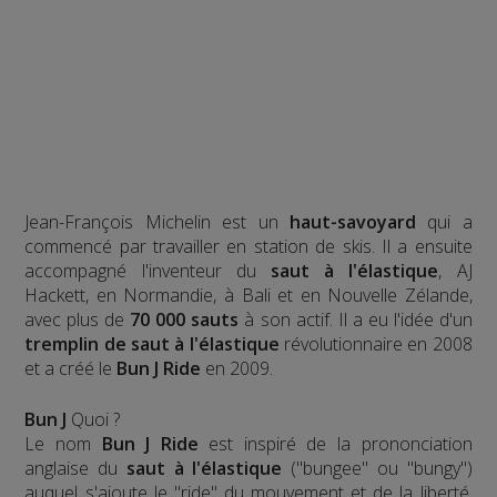
Jean-François Michelin est un
haut-savoyard
qui a
commencé par travailler en station de skis. Il a ensuite
accompagné l'inventeur du
saut à l'élastique
, AJ
Hackett, en Normandie, à Bali et en Nouvelle Zélande,
avec plus de
70 000 sauts
à son actif. Il a eu l'idée d'un
tremplin de saut à l'élastique
révolutionnaire en 2008
et a créé le
Bun J Ride
en 2009.
Bun J
Quoi ?
Le nom
Bun J Ride
est inspiré de la prononciation
anglaise du
saut à l'élastique
("bungee" ou "bungy")
auquel s'ajoute le "ride" du mouvement et de la liberté,