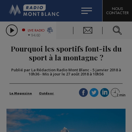
HOROSCOPE
CITIZEN MACHINERY
NOUS
CONTACTER
COMPAGNIE DU MONT-BLANC
LES CHRONIQUES DE L'EXPERT
GRAND MASSIF DOMAINES SKIABLES
LIVE RADIO
94.60
BORINI
Pourquoi les sportifs font-ils du
BIGARD
sport à la montagne ?
Publié par La Rédaction Radio Mont Blanc
-
5 janvier 2018 à
10h36
-
Mis à jour le 27 août 2018 à 10h56
Le Magazine
Outdoor