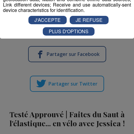
contrevenant).
Link different devices; Receive and use automatically-sent
device characteristics for identification.
Aujourd’hui, de nombreuses associations se mobilisent
J'ACCEPTE
JE REFUSE
pour la protection de cette espèce, pour ne pas revivre
l’extinction des années passées.
PLUS D'OPTIONS
Partager sur Facebook
Partager sur Twitter
Testé Approuvé | Faites du Saut à
l'élastique... en vélo avec Jessica !