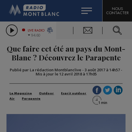
HOROSCOPE
CITIZEN MACHINERY
NOUS
CONTACTER
COMPAGNIE DU MONT-BLANC
LES CHRONIQUES DE L'EXPERT
GRAND MASSIF DOMAINES SKIABLES
LIVE RADIO
94.60
BORINI
Que faire cet été au pays du Mont-
BIGARD
Blanc ? Découvrez le Parapente
Publié par La rédaction Montblanclive
-
3 août 2017 à 14h57
-
Mis à jour le 12 avril 2018 à 17h05
Le Magazine
Outdoor
Esprit outdoor
Air
Parapente