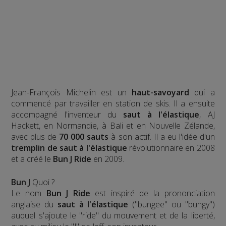
Jean-François Michelin est un
haut-savoyard
qui a
commencé par travailler en station de skis. Il a ensuite
accompagné l'inventeur du
saut à l'élastique
, AJ
Hackett, en Normandie, à Bali et en Nouvelle Zélande,
avec plus de
70 000 sauts
à son actif. Il a eu l'idée d'un
tremplin de saut à l'élastique
révolutionnaire en 2008
et a créé le
Bun J Ride
en 2009.
Bun J
Quoi ?
Le nom
Bun J Ride
est inspiré de la prononciation
anglaise du
saut à l'élastique
("bungee" ou "bungy")
auquel s'ajoute le "ride" du mouvement et de la liberté,