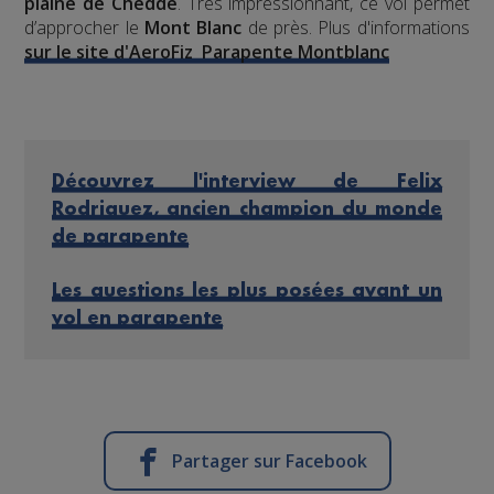
plaine de Chedde
. Très impressionnant, ce vol permet
d’approcher le
Mont Blanc
de près. Plus d'informations
sur le site d'AeroFiz Parapente Montblanc
Découvrez l'interview de Felix
Rodriguez, ancien champion du monde
de parapente
Les questions les plus posées avant un
vol en parapente
Partager sur Facebook