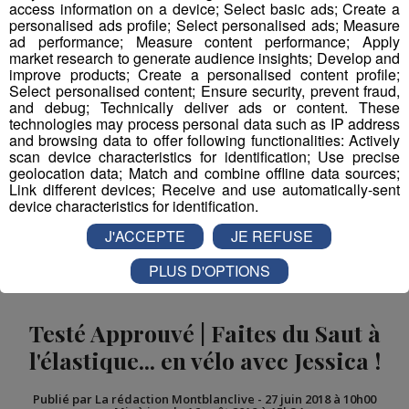
access information on a device; Select basic ads; Create a
personalised ads profile; Select personalised ads; Measure
Aujourd’hui, de nombreuses associations se mobilisent
ad performance; Measure content performance; Apply
pour la protection de cette espèce, pour ne pas revivre
market research to generate audience insights; Develop and
improve products; Create a personalised content profile;
l’extinction des années passées.
Select personalised content; Ensure security, prevent fraud,
and debug; Technically deliver ads or content. These
technologies may process personal data such as IP address
and browsing data to offer following functionalities: Actively
Partager sur Facebook
scan device characteristics for identification; Use precise
geolocation data; Match and combine offline data sources;
Link different devices; Receive and use automatically-sent
device characteristics for identification.
J'ACCEPTE
JE REFUSE
Partager sur Twitter
PLUS D'OPTIONS
Testé Approuvé | Faites du Saut à
l'élastique... en vélo avec Jessica !
Publié par La rédaction Montblanclive
-
27 juin 2018 à 10h00