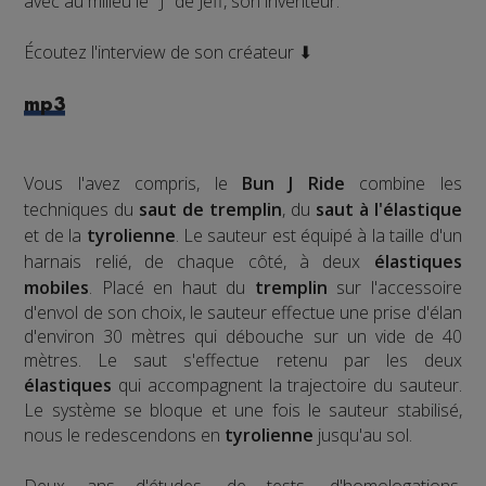
avec au milieu le "J" de Jeff, son inventeur.
Écoutez l'interview de son créateur ⬇
mp3
Vous l'avez compris, le
Bun J Ride
combine les
techniques du
saut de tremplin
, du
saut à l'élastique
et de la
tyrolienne
. Le sauteur est équipé à la taille d'un
harnais relié, de chaque côté, à deux
élastiques
mobiles
. Placé en haut du
tremplin
sur l'accessoire
d'envol de son choix, le sauteur effectue une prise d'élan
d'environ 30 mètres qui débouche sur un vide de 40
mètres. Le saut s'effectue retenu par les deux
élastiques
qui accompagnent la trajectoire du sauteur.
Le système se bloque et une fois le sauteur stabilisé,
nous le redescendons en
tyrolienne
jusqu'au sol.