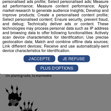
personalised ads profile; Select personalised ads; Measure
Le
chamois
est l’animal le plus
adapté au
ad performance; Measure content performance; Apply
milieu montagneux
. Il possède une faculté
market research to generate audience insights; Develop and
exceptionnelle à se cacher, à sauter et à dévaler des
improve products; Create a personalised content profile;
Select personalised content; Ensure security, prevent fraud,
pentes vertigineuses. Son
empreinte
est
similaire
à
and debug; Technically deliver ads or content. These
celle du
bouquetin
et est reconnaissable par sa
technologies may process personal data such as IP address
symétrie parfaite entre les deux sabots
. Le filet
and browsing data to offer following functionalities: Actively
(intervalle entre les deux sabots) est en partie occupé
scan device characteristics for identification; Use precise
geolocation data; Match and combine offline data sources;
par une membrane, absente chez le bouquetin, qui
Link different devices; Receive and use automatically-sent
permet au chamois une
portance stable
sur la plupart
device characteristics for identification.
des terrains.
J'ACCEPTE
JE REFUSE
PLUS D'OPTIONS
Un plantigrade, la marmotte