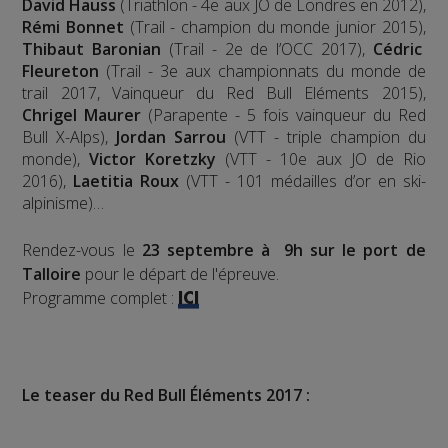
David Hauss
(Triathlon - 4e aux JO de Londres en 2012),
Rémi Bonnet
(Trail - champion du monde junior 2015),
Thibaut Baronian
(Trail - 2e de l’OCC 2017),
Cédric
Fleureton
(Trail - 3e aux championnats du monde de
trail 2017, Vainqueur du Red Bull Eléments 2015),
Chrigel Maurer
(Parapente - 5 fois vainqueur du Red
Bull X-Alps),
Jordan Sarrou
(VTT - triple champion du
monde),
Victor Koretzky
(VTT - 10e aux JO de Rio
2016),
Laetitia Roux
(VTT - 101 médailles d’or en ski-
alpinisme)…
Rendez-vous le
23 septembre à 9h sur le port de
Talloire
pour le départ de l'épreuve.
Programme complet :
ICI
Le teaser du Red Bull Éléments 2017 :