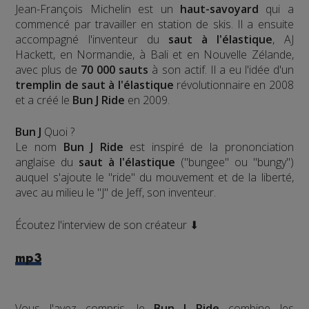
Jean-François Michelin est un
haut-savoyard
qui a
commencé par travailler en station de skis. Il a ensuite
accompagné l'inventeur du
saut à l'élastique
, AJ
Hackett, en Normandie, à Bali et en Nouvelle Zélande,
avec plus de
70 000 sauts
à son actif. Il a eu l'idée d'un
tremplin de saut à l'élastique
révolutionnaire en 2008
et a créé le
Bun J Ride
en 2009.
Bun J
Quoi ?
Le nom
Bun J Ride
est inspiré de la prononciation
anglaise du
saut à l'élastique
("bungee" ou "bungy")
auquel s'ajoute le "ride" du mouvement et de la liberté,
avec au milieu le "J" de Jeff, son inventeur.
Écoutez l'interview de son créateur ⬇
mp3
Vous l'avez compris, le
Bun J Ride
combine les