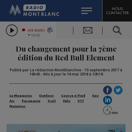
HOROSCOPE
CITIZEN MACHINERY
NOUS
CONTACTER
COMPAGNIE DU MONT-BLANC
LES CHRONIQUES DE L'EXPERT
GRAND MASSIF DOMAINES SKIABLES
LIVE RADIO
94.60
BORINI
Du changement pour la 7ème
BIGARD
édition du Red Bull Element
Publié par La rédaction Montblanclive
-
15 septembre 2017 à
16h45
-
Mis à jour le 16 mai 2018 à 10h18
Le Magazine
Outdoor
Course à Pied
Eau
Air
Parapente
Trail
Vélo
VTT
Natation