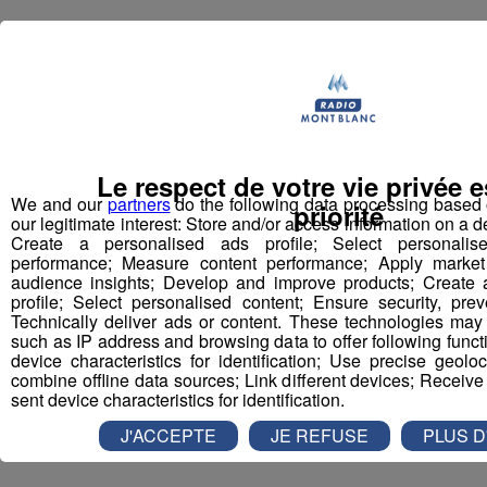
Le respect de votre vie privée e
We and our
partners
do the following data processing based 
priorité
our legitimate interest: Store and/or access information on a d
Create a personalised ads profile; Select personal
performance; Measure content performance; Apply market
audience insights; Develop and improve products; Create 
profile; Select personalised content; Ensure security, pre
Technically deliver ads or content. These technologies may
such as IP address and browsing data to offer following functi
device characteristics for identification; Use precise geol
combine offline data sources; Link different devices; Receive
sent device characteristics for identification.
J'ACCEPTE
JE REFUSE
PLUS D