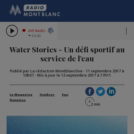
HOROSCOPE
CITIZEN MACHINERY
COMPAGNIE DU MONT-BLANC
LES CHRONIQUES DE L'EXPERT
GRAND MASSIF DOMAINES SKIABLES
LIVE RADIO
94.60
BORINI
Water Stories - Un défi sportif au
BIGARD
service de l'eau
Publié par La rédaction Montblanclive
-
11 septembre 2017 à
10h57
-
Mis à jour le 12 septembre 2017 à 17h11
Le Magazine
Outdoor
Eau
Natation