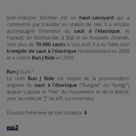
Jean-François Michelin est un
haut-savoyard
qui a
commencé par travailler en station de skis. Il a ensuite
accompagné l'inventeur du
saut à l'élastique
, AJ
Hackett, en Normandie, à Bali et en Nouvelle Zélande,
avec plus de
70 000 sauts
à son actif. Il a eu l'idée d'un
tremplin de saut à l'élastique
révolutionnaire en 2008
et a créé le
Bun J Ride
en 2009.
Bun J
Quoi ?
Le nom
Bun J Ride
est inspiré de la prononciation
anglaise du
saut à l'élastique
("bungee" ou "bungy")
auquel s'ajoute le "ride" du mouvement et de la liberté,
avec au milieu le "J" de Jeff, son inventeur.
Écoutez l'interview de son créateur ⬇
mp3