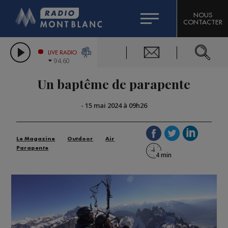
HOROSCOPE
CITIZEN MACHINERY
NOUS
CONTACTER
COMPAGNIE DU MONT-BLANC
LES CHRONIQUES DE L'EXPERT
GRAND MASSIF DOMAINES SKIABLES
LIVE RADIO
94.60
BORINI
Un baptême de parapente
BIGARD
-
15 mai 2024 à 09h26
Le Magazine
Outdoor
Air
Parapente