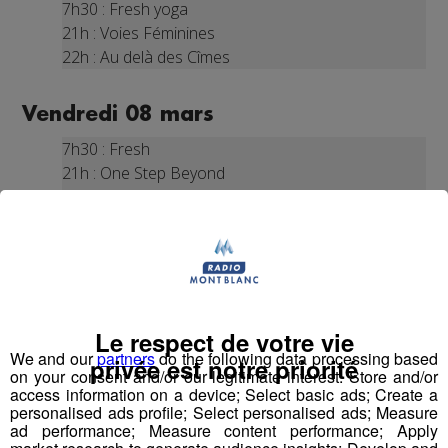
7h30 : Fresh yoga
21h : Voies Féminines
22h : Au delà des Cîmes
Vendredi 08 mars
7h30 : Fresh
21h : One Step Beyond
22h : Des femmes à l'honneur
Samedi 09 mars
//
rediffusions
7h30 : Fresh yoga
21h Au-delà des Cimes
Le respect de votre vie
22h : Voies Féminines
We and our
partners
do the following data processing based
privée est notre priorité
on your consent and/or our legitimate interest: Store and/or
access information on a device; Select basic ads; Create a
Dimanche 10 mars
//
rediffusions
personalised ads profile; Select personalised ads; Measure
7h30 : Fresh yoga
ad performance; Measure content performance; Apply