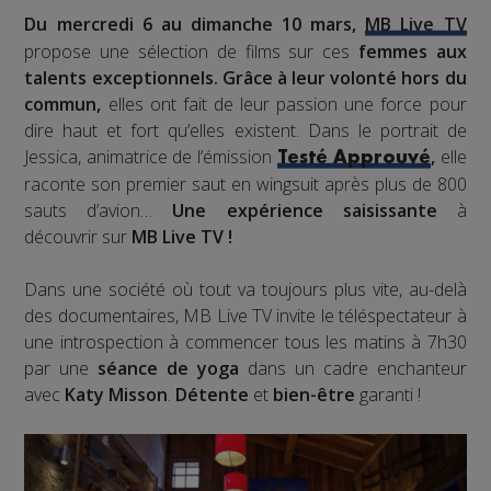
Du mercredi 6 au dimanche 10 mars
,
MB Live TV
propose une sélection de films sur ces
femmes aux
talents exceptionnels
. Grâce à leur volonté hors du
commun,
elles ont fait de leur passion une force pour
dire haut et fort qu’elles existent. Dans le portrait de
Jessica, animatrice de l’émission
,
elle
Testé Approuvé
raconte son premier saut en wingsuit après plus de 800
sauts d’avion…
Une expérience saisissante
à
découvrir sur
MB Live TV !
Dans une société où tout va toujours plus vite, au-delà
des documentaires, MB Live TV invite le téléspectateur à
une introspection à commencer tous les matins à 7h30
par une
séance de yoga
dans un cadre enchanteur
avec
Katy Misson
.
Détente
et
bien-être
garanti !