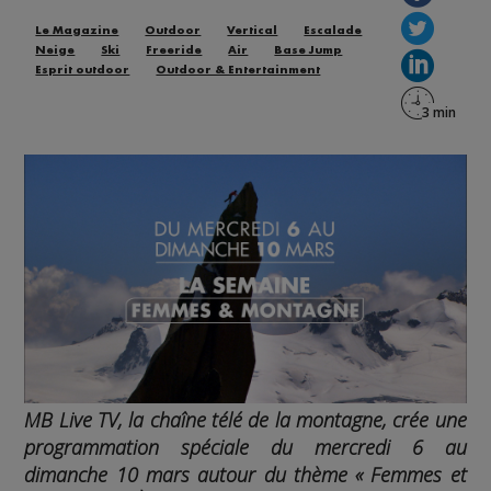
Le Magazine
Outdoor
Vertical
Escalade
Neige
Ski
Freeride
Air
Base Jump
Esprit outdoor
Outdoor & Entertainment
MB Live TV, la chaîne télé de la montagne, crée une
programmation spéciale du mercredi 6 au
dimanche 10 mars autour du thème « Femmes et