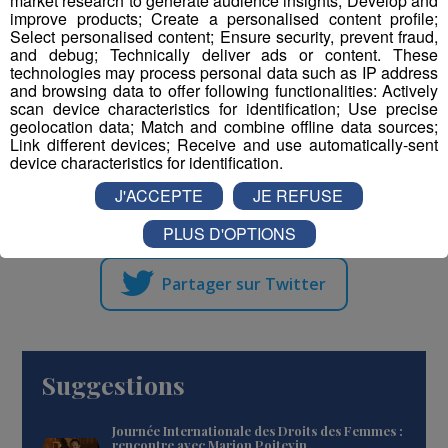
market research to generate audience insights; Develop and
21h : Women's Skimo Project Islande (26') +
improve products; Create a personalised content profile;
Women's Skimo Project Japon (13') + Géraldine
Select personalised content; Ensure security, prevent fraud,
Fasnacht, la femme oiseau (13')
and debug; Technically deliver ads or content. These
technologies may process personal data such as IP address
22h : Au nom des miens
and browsing data to offer following functionalities: Actively
scan device characteristics for identification; Use precise
geolocation data; Match and combine offline data sources;
Link different devices; Receive and use automatically-sent
device characteristics for identification.
Partager sur Facebook
J'ACCEPTE
JE REFUSE
PLUS D'OPTIONS
Partager sur Twitter
Suggestions
Journée Internationale des Droits des Femmes :
rencontre avec Marion Poitevin