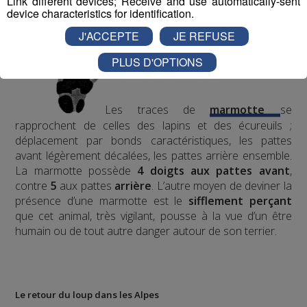
Link different devices; Receive and use automatically-sent
device characteristics for identification.
J'ACCEPTE
JE REFUSE
PLUS D'OPTIONS
Les traces de
marmotte
se
rapprochent de celles des lapins et des écureuils ;
déplacement par bonds caractéristiques, les pattes
avant légèrement décalées, les pattes arrière ensemble.
La marmotte possède
4 doigts aux pattes avant
,
contre
5
aux pattes
arrière
.
L’autre moyen de deviner la
présence d’une marmotte est le
sifflement
perçant
que cet animal, très vigilant, pousse à la vue d’un être
humain ou de tout autre danger autour de son terrier.
Le retour du loup dans les Alpes