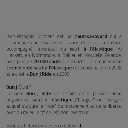
Jean-François Michelin est un
haut-savoyard
qui a
commencé par travailler en station de skis. Il a ensuite
accompagné l'inventeur du
saut à l'élastique
, AJ
Hackett, en Normandie, à Bali et en Nouvelle Zélande,
avec plus de
70 000 sauts
à son actif. Il a eu l'idée d'un
tremplin de saut à l'élastique
révolutionnaire en 2008
et a créé le
Bun J Ride
en 2009.
Bun J
Quoi ?
Le nom
Bun J Ride
est inspiré de la prononciation
anglaise du
saut à l'élastique
("bungee" ou "bungy")
auquel s'ajoute le "ride" du mouvement et de la liberté,
avec au milieu le "J" de Jeff, son inventeur.
Écoutez l'interview de son créateur ⬇