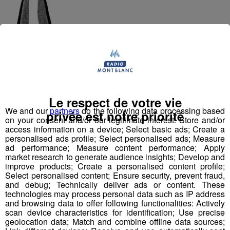
Le
chamois
est l’animal le plus
adapté au
milieu montagneux
. Il possède une faculté
exceptionnelle à se cacher, à sauter et à dévaler des
Le respect de votre vie
pentes vertigineuses. Son
empreinte
est
similaire
à
We and our
partners
do the following data processing based
celle du
bouquetin
et est reconnaissable par sa
privée est notre priorité
on your consent and/or our legitimate interest: Store and/or
symétrie parfaite entre les deux sabots
. Le filet
access information on a device; Select basic ads; Create a
(intervalle entre les deux sabots) est en partie occupé
personalised ads profile; Select personalised ads; Measure
par une membrane, absente chez le bouquetin, qui
ad performance; Measure content performance; Apply
permet au chamois une
portance stable
sur la plupart
market research to generate audience insights; Develop and
improve products; Create a personalised content profile;
des terrains.
Select personalised content; Ensure security, prevent fraud,
and debug; Technically deliver ads or content. These
technologies may process personal data such as IP address
and browsing data to offer following functionalities: Actively
scan device characteristics for identification; Use precise
Un plantigrade, la marmotte
geolocation data; Match and combine offline data sources;