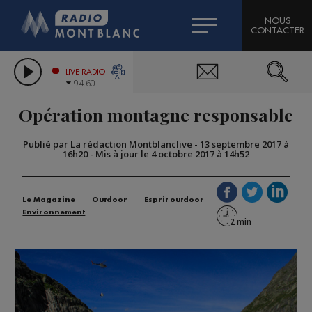
HOROSCOPE
CITIZEN MACHINERY
NOUS
CONTACTER
COMPAGNIE DU MONT-BLANC
LES CHRONIQUES DE L'EXPERT
GRAND MASSIF DOMAINES SKIABLES
LIVE RADIO
94.60
BORINI
Opération montagne responsable
BIGARD
Publié par La rédaction Montblanclive
-
13 septembre 2017 à
16h20
-
Mis à jour le 4 octobre 2017 à 14h52
Le Magazine
Outdoor
Esprit outdoor
Environnement