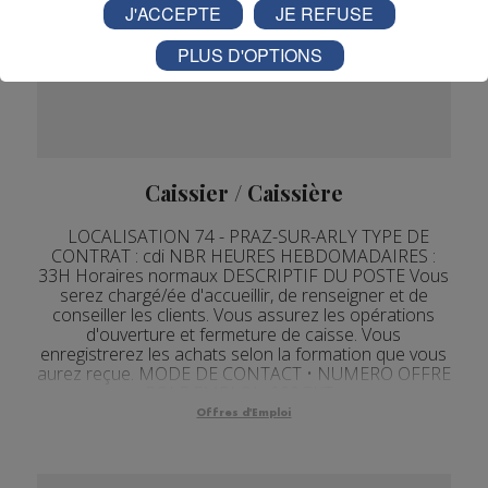
J'ACCEPTE
JE REFUSE
PLUS D'OPTIONS
Caissier / Caissière
LOCALISATION 74 - PRAZ-SUR-ARLY TYPE DE
CONTRAT : cdi NBR HEURES HEBDOMADAIRES :
33H Horaires normaux DESCRIPTIF DU POSTE Vous
serez chargé/ée d'accueillir, de renseigner et de
conseiller les clients. Vous assurez les opérations
d'ouverture et fermeture de caisse. Vous
enregistrerez les achats selon la formation que vous
aurez reçue. MODE DE CONTACT • NUMERO OFFRE
POLE EMPLOI : 033GKT...
Offres d'Emploi