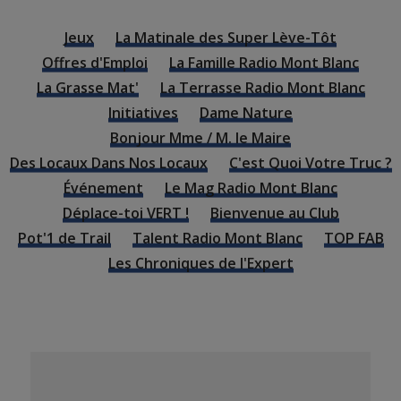
Jeux
La Matinale des Super Lève-Tôt
Offres d'Emploi
La Famille Radio Mont Blanc
La Grasse Mat'
La Terrasse Radio Mont Blanc
Initiatives
Dame Nature
Bonjour Mme / M. le Maire
Des Locaux Dans Nos Locaux
C'est Quoi Votre Truc ?
Événement
Le Mag Radio Mont Blanc
Déplace-toi VERT !
Bienvenue au Club
Pot'1 de Trail
Talent Radio Mont Blanc
TOP FAB
Les Chroniques de l'Expert