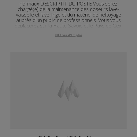
normaux DESCRIPTIF DU POSTE Vous serez
chargé(e) de la maintenance des doseurs lave-
vaisselle et lave-linge et du matériel de nettoyage
auprès d'un public de professionnels. Vous vous
déplacerez sur la Haute-Savoie et le Pays de Gex.
Véhicule fourni. Poste à pourvoir de suite. Une
habilitation électri...
Offres d'Emploi