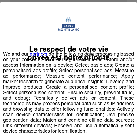
Chef d'atelier automobile
LOCALISATION 74 - SALLANCHES TYPE DE
CONTRAT : cdi NBR HEURES HEBDOMADAIRES :
Le respect de votre vie
35H Horaires normaux DESCRIPTIF DU POSTE Sous
We and our
partners
do the following data processing based
la responsabilité du Directeur de Centre, et dans le
privée est notre priorité
on your consent and/or our legitimate interest: Store and/or
cadre des valeurs Feu Vert, vous aurez pour
access information on a device; Select basic ads; Create a
missions, de : - Gérer votre atelier en toute
personalised ads profile; Select personalised ads; Measure
autonomie, - Garantir la qualité des interventions, et
ad performance; Measure content performance; Apply
faire respecter les temps de prestation, - Veiller à la
market research to generate audience insights; Develop and
motivation,...
improve products; Create a personalised content profile;
Offres d'Emploi
Select personalised content; Ensure security, prevent fraud,
and debug; Technically deliver ads or content. These
technologies may process personal data such as IP address
and browsing data to offer following functionalities: Actively
scan device characteristics for identification; Use precise
geolocation data; Match and combine offline data sources;
Link different devices; Receive and use automatically-sent
device characteristics for identification.