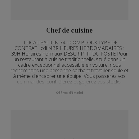
Chef de cuisine
LOCALISATION 74 - COMBLOUX TYPE DE
CONTRAT : cdi NBR HEURES HEBDOMADAIRES :
39H Horaires normaux DESCRIPTIF DU POSTE Pour
un restaurant à cuisine traditionnelle, situé dans un
cadre exceptionnel accessible en voiture, nous
recherchons une personne sachant travailler seule et
à même d'encadrer une équipe. Vous passerez vos
commandes, contrôlerez et gérerez vos stocks,
organiserez les pla...
Offres d'Emploi