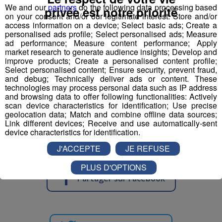
MODE DE CONTACT
We and our
partners
do the following data processing based
privée est notre priorité
on your consent and/or our legitimate interest: Store and/or
access information on a device; Select basic ads; Create a
• NUMERO OFFRE POLE EMPLOI : 035GFWG
personalised ads profile; Select personalised ads; Measure
•
ad performance; Measure content performance; Apply
market research to generate audience insights; Develop and
• NOM ENTREPRISE : CRESCENDO SALLANCHES
improve products; Create a personalised content profile;
•
Select personalised content; Ensure security, prevent fraud,
• CV ET LETTRE MOTIVATION à adresser :
and debug; Technically deliver ads or content. These
technologies may process personal data such as IP address
sallanches@crescendo-restauration.fr
and browsing data to offer following functionalities: Actively
•
scan device characteristics for identification; Use precise
• MODALITE DE CONTACT : MAIL
geolocation data; Match and combine offline data sources;
Link different devices; Receive and use automatically-sent
device characteristics for identification.
J'ACCEPTE
JE REFUSE
PLUS D'OPTIONS
Partager sur Facebook