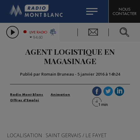
HOROSCOPE
CITIZEN MACHINERY
NOUS
CONTACTER
COMPAGNIE DU MONT-BLANC
LES CHRONIQUES DE L'EXPERT
GRAND MASSIF DOMAINES SKIABLES
LIVE RADIO
94.60
BORINI
AGENT LOGISTIQUE EN
BIGARD
MAGASINAGE
Publié par Romain Bruneau
-
5 janvier 2016 à 14h24
Radio Mont Blanc
Animation
Offres d'Emploi
LOCALISATION : SAINT GERVAIS / LE FAYET