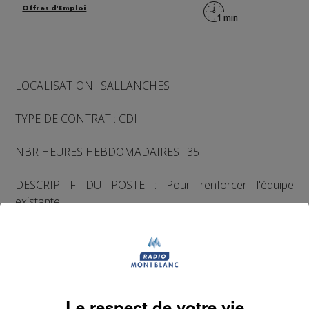
Offres d'Emploi
LOCALISATION : SALLANCHES
TYPE DE CONTRAT : CDI
NBR HEURES HEBDOMADAIRES : 35
DESCRIPTIF DU POSTE : Pour renforcer l'équipe
existante.
Débutant accepté. Formation en interne. Possibilité
d'évolution.
Salaire négociable sur 12 mois plus prime
d'intéressement.
Le respect de votre vie