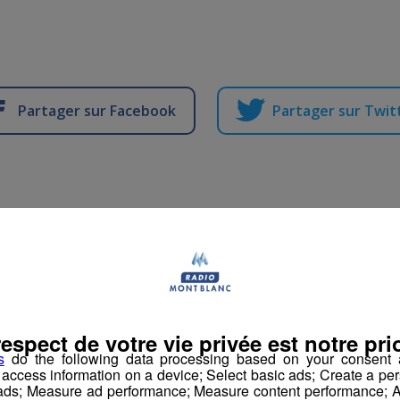
Partager sur Facebook
Partager sur Twit
 de dollars à gagner à la
ar Romain Bruneau
-
12 janvier 2016 à 11h17
-
Mis à jour le 12 janvier 20
respect de votre vie privée est notre prio
s
do the following data processing based on your consent a
r access information on a device; Select basic ads; Create a per
atinale des Super Lève-Tôt
 ads; Measure ad performance; Measure content performance; A