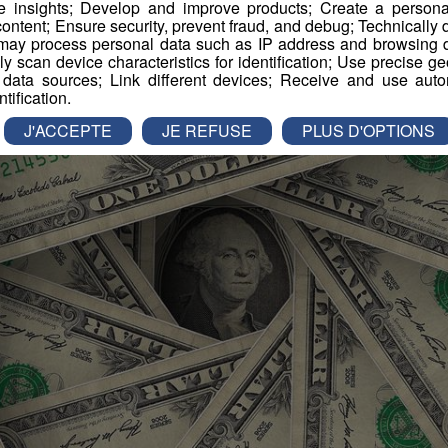
e insights; Develop and improve products; Create a personali
ontent; Ensure security, prevent fraud, and debug; Technically d
ay process personal data such as IP address and browsing da
vely scan device characteristics for identification; Use precise g
 data sources; Link different devices; Receive and use autom
ntification.
J'ACCEPTE
JE REFUSE
PLUS D'OPTIONS