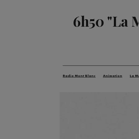
6h50 "La 
Radio Mont Blanc
Animation
La M