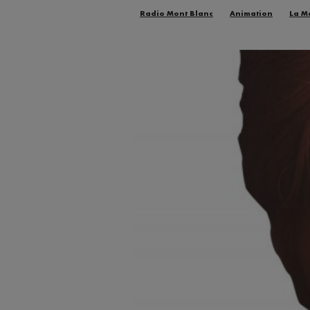
Radio Mont Blanc
Animation
La M