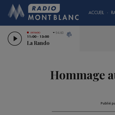
ACCUEIL
R
94.60
LIVE RADIO
11:00 - 13:00
La Rando
Hommage auj
Publié p