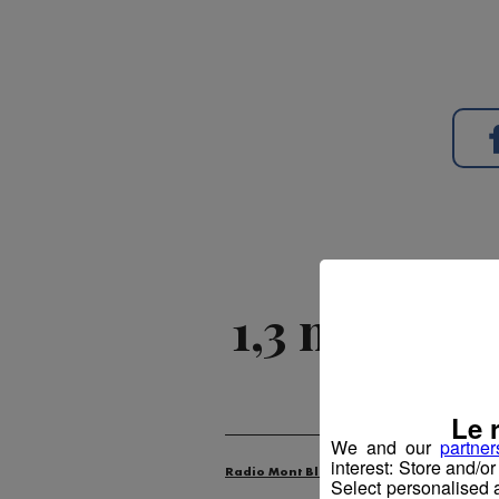
1,3 milliard
Publié p
Le 
We and our
partner
interest: Store and/o
Radio Mont Blanc
Animation
La M
Select personalised