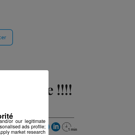
ter
 loterie !!!!
16 à 11h18
rité
nd/or our legitimate
sonalised ads profile;
pply market research