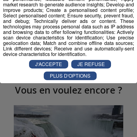
market research to generate audience insights; Develop and
improve products; Create a personalised content profile;
Select personalised content; Ensure security, prevent fraud,
Partager sur Facebook
and debug; Technically deliver ads or content. These
technologies may process personal data such as IP address
and browsing data to offer following functionalities: Actively
scan device characteristics for identification; Use precise
geolocation data; Match and combine offline data sources;
Link different devices; Receive and use automatically-sent
Partager sur Twitter
device characteristics for identification.
J'ACCEPTE
JE REFUSE
PLUS D'OPTIONS
Vous en voulez encore ?