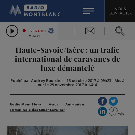
HOROSCOPE
CITIZEN MACHINERY
NOUS
CONTACTER
COMPAGNIE DU MONT-BLANC
LES CHRONIQUES DE L'EXPERT
GRAND MASSIF DOMAINES SKIABLES
LIVE RADIO
94.60
BORINI
Haute-Savoie/Isère : un trafic
BIGARD
international de caravanes de
luxe démantelé
Publié par Audrey Bourdier
-
13 octobre 2017 à 09h23
-
Mis à
jour le 29 novembre 2017 à 14h41
Radio Mont Blanc
Actus
Animation
La Matinale des Super Lève-Tôt