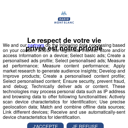
Ugine : il se filme en train de
dégrader un radar, les gendarmes
l’interpellent chez lui
L’homme qui s’était filmé à visage découvert le mois
dernier, en train de dégrader un radarà Ugine, a été
interpellé par les gendarmes à son domicile près
Le respect de votre vie
d'Annecy.
We and our
partners
do the following data processing based
privée est notre priorité
on your consent and/or our legitimate interest: Store and/or
Société
access information on a device; Select basic ads; Create a
personalised ads profile; Select personalised ads; Measure
ad performance; Measure content performance; Apply
market research to generate audience insights; Develop and
improve products; Create a personalised content profile;
Select personalised content; Ensure security, prevent fraud,
and debug; Technically deliver ads or content. These
technologies may process personal data such as IP address
and browsing data to offer following functionalities: Actively
scan device characteristics for identification; Use precise
geolocation data; Match and combine offline data sources;
Link different devices; Receive and use automatically-sent
device characteristics for identification.
J'ACCEPTE
JE REFUSE