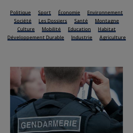
Politique
Sport
Économie
Environnement
Société
Les Dossiers
Santé
Montagne
Culture
Mobilité
Education
Habitat
Développement Durable
Industrie
Agriculture