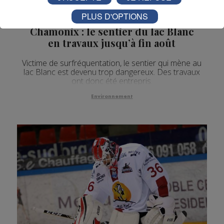
PLUS D'OPTIONS
Chamonix : le sentier du lac Blanc
en travaux jusqu’à fin août
Victime de surfréquentation, le sentier qui mène au
lac Blanc est devenu trop dangereux. Des travaux
ont donc été entrepris.
Environnement