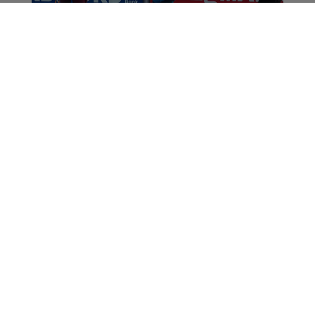
Biathlon : Martin
Fourcade récupère un
6e titre olympique,
après une
disqualification russe
Sport