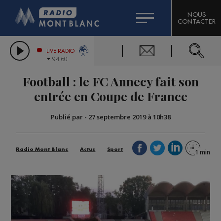
HOROSCOPE
CITIZEN MACHINERY
NOUS
CONTACTER
COMPAGNIE DU MONT-BLANC
LES CHRONIQUES DE L'EXPERT
GRAND MASSIF DOMAINES SKIABLES
LIVE RADIO
94.60
BORINI
Football : le FC Annecy fait son
BIGARD
entrée en Coupe de France
Publié par
-
27 septembre 2019 à 10h38
Radio Mont Blanc
Actus
Sport