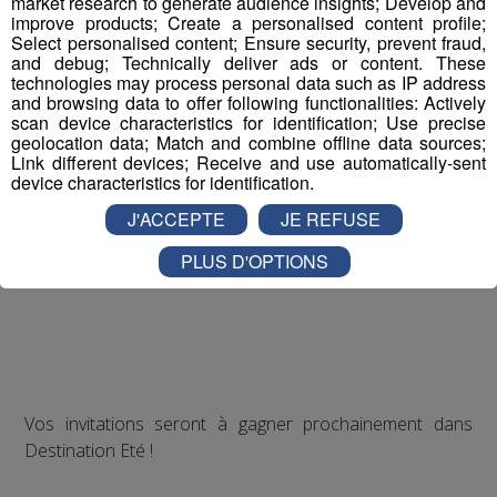
market research to generate audience insights; Develop and
improve products; Create a personalised content profile;
Select personalised content; Ensure security, prevent fraud,
and debug; Technically deliver ads or content. These
technologies may process personal data such as IP address
and browsing data to offer following functionalities: Actively
scan device characteristics for identification; Use precise
geolocation data; Match and combine offline data sources;
Link different devices; Receive and use automatically-sent
device characteristics for identification.
J'ACCEPTE
JE REFUSE
PLUS D'OPTIONS
Vos invitations seront à gagner prochainement dans
Destination Eté !