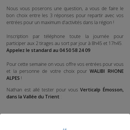
Nous vous poserons une question, a vous de faire le
bon choix entre les 3 réponses pour repartir avec vos
entrées pour un maximum d'activités dans la région !
Inscription par téléphone toute la journée pour
participer aux 2 tirages au sort par jour à 8h45 et 17h45.
Appelez le standard au 04 50 58 24 09
Pour cette semaine on vous offre vos entrées pour vous
et la personne de votre choix pour
WALIBI RHONE
ALPES
!
Nathan est allé tester pour vous
Verticalp Émosson,
dans la Vallée du Trient
: