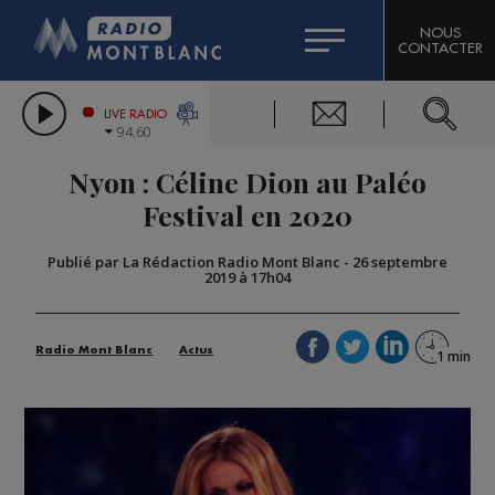
HOROSCOPE
CITIZEN MACHINERY
NOUS
CONTACTER
COMPAGNIE DU MONT-BLANC
LES CHRONIQUES DE L'EXPERT
GRAND MASSIF DOMAINES SKIABLES
LIVE RADIO
94.60
BORINI
Nyon : Céline Dion au Paléo
BIGARD
Festival en 2020
Publié par La Rédaction Radio Mont Blanc
-
26 septembre
2019 à 17h04
Radio Mont Blanc
Actus