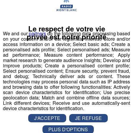
Le respect de votre vie
We and our
partners
do the following data processing based
privée est notre priorité
on your consent and/or our legitimate interest: Store and/or
access information on a device; Select basic ads; Create a
personalised ads profile; Select personalised ads; Measure
ad performance; Measure content performance; Apply
market research to generate audience insights; Develop and
improve products; Create a personalised content profile;
Select personalised content; Ensure security, prevent fraud,
and debug; Technically deliver ads or content. These
technologies may process personal data such as IP address
and browsing data to offer following functionalities: Actively
scan device characteristics for identification; Use precise
geolocation data; Match and combine offline data sources;
Vos invitations seront à gagner prochainement dans
Link different devices; Receive and use automatically-sent
Destination Eté !
device characteristics for identification.
J'ACCEPTE
JE REFUSE
PLUS D'OPTIONS
Partager sur Facebook