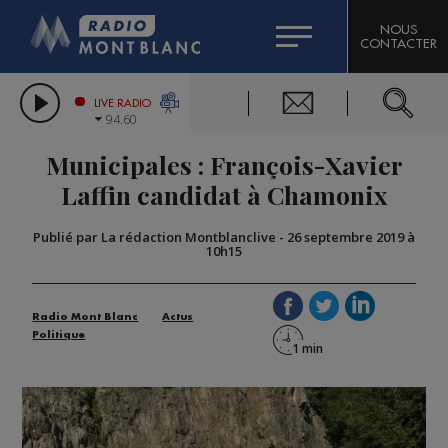
HOROSCOPE
CITIZEN MACHINERY
NOUS
CONTACTER
COMPAGNIE DU MONT-BLANC
LES CHRONIQUES DE L'EXPERT
GRAND MASSIF DOMAINES SKIABLES
LIVE RADIO
94.60
BORINI
Municipales : François-Xavier
BIGARD
Laffin candidat à Chamonix
Publié par La rédaction Montblanclive
-
26 septembre 2019 à
10h15
Radio Mont Blanc
Actus
Politique