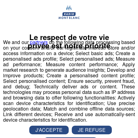
Déstination été ! Une question...une destination !
Nous vous poserons une question, a vous de faire le
bon choix entre les 3 réponses pour repartir avec vos
Le respect de votre vie
entrées pour un maximum d'activités dans la région !
We and our
partners
do the following data processing based
privée est notre priorité
on your consent and/or our legitimate interest: Store and/or
access information on a device; Select basic ads; Create a
Inscription par téléphone toute la journée pour
personalised ads profile; Select personalised ads; Measure
participer aux 2 tirages au sort par jour à 8h45 et 17h45.
ad performance; Measure content performance; Apply
Appelez le standard au 04 50 58 24 09
market research to generate audience insights; Develop and
improve products; Create a personalised content profile;
Select personalised content; Ensure security, prevent fraud,
Pour cette semaine on vous offre vos entrées pour vous
and debug; Technically deliver ads or content. These
et la personne de votre choix pour
WALIBI RHONE
technologies may process personal data such as IP address
and browsing data to offer following functionalities: Actively
ALPES
!
scan device characteristics for identification; Use precise
geolocation data; Match and combine offline data sources;
Nathan est allé tester pour vous
Verticalp Émosson,
Link different devices; Receive and use automatically-sent
dans la Vallée du Trient
:
device characteristics for identification.
J'ACCEPTE
JE REFUSE