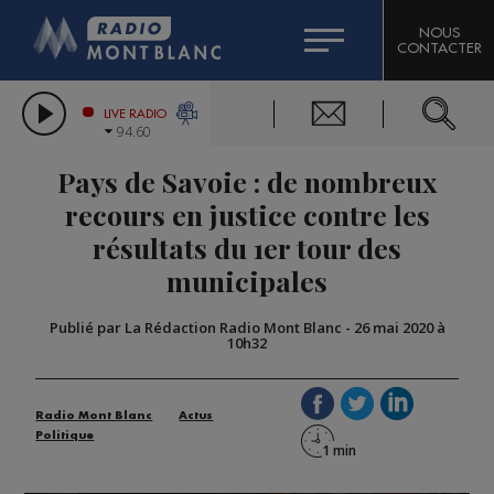
HOROSCOPE
CITIZEN MACHINERY
NOUS
CONTACTER
COMPAGNIE DU MONT-BLANC
LES CHRONIQUES DE L'EXPERT
GRAND MASSIF DOMAINES SKIABLES
LIVE RADIO
94.60
BORINI
Pays de Savoie : de nombreux
BIGARD
recours en justice contre les
résultats du 1er tour des
municipales
Publié par La Rédaction Radio Mont Blanc
-
26 mai 2020 à
10h32
Radio Mont Blanc
Actus
Politique