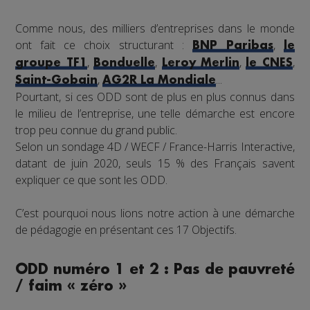
Comme nous, des milliers d’entreprises dans le monde
ont fait ce choix structurant :
,
BNP Paribas
le
,
,
,
,
groupe TF1
Bonduelle
Leroy Merlin
le CNES
,
...
Saint-Gobain
AG2R La Mondiale
Pourtant, si ces ODD sont de plus en plus connus dans
le milieu de l’entreprise, une telle démarche est encore
trop peu connue du grand public.
Selon un sondage 4D / WECF / France-Harris Interactive,
datant de juin 2020, seuls 15 % des Français savent
expliquer ce que sont les ODD.
C’est pourquoi nous lions notre action à une démarche
de pédagogie en présentant ces 17 Objectifs.
ODD numéro 1 et 2 : Pas de pauvreté
/ faim « zéro »