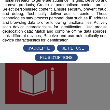
market research to generate audience insights; Develop and
improve products; Create a personalised content profile;
les collaborateurs ont donné une note globale de 8 sur
Select personalised content; Ensure security, prevent fraud,
10 à la qualité de vie au travail au sein du Groupe Mont
and debug; Technically deliver ads or content. These
Blanc Médias.
technologies may process personal data such as IP address
and browsing data to offer following functionalities: Actively
scan device characteristics for identification; Use precise
geolocation data; Match and combine offline data sources;
ODD numéro 4 : Education de qualité
Link different devices; Receive and use automatically-sent
device characteristics for identification.
J'ACCEPTE
JE REFUSE
PLUS D'OPTIONS