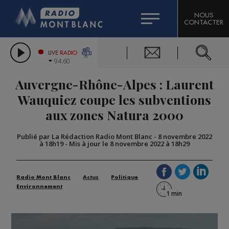
HOROSCOPE
CITIZEN MACHINERY
NOUS
CONTACTER
COMPAGNIE DU MONT-BLANC
LES CHRONIQUES DE L'EXPERT
GRAND MASSIF DOMAINES SKIABLES
LIVE RADIO
94.60
BORINI
Auvergne-Rhône-Alpes : Laurent
BIGARD
Wauquiez coupe les subventions
aux zones Natura 2000
Publié par La Rédaction Radio Mont Blanc
-
8 novembre 2022
à 18h19
-
Mis à jour le 8 novembre 2022 à 18h29
Radio Mont Blanc
Actus
Politique
Environnement