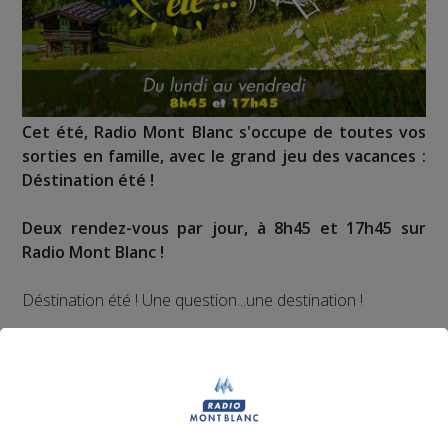
Cet été, Radio Mont Blanc s'occupe de toutes vos
sorties en famille, avec le grand jeu des vacances :
Déstination été !
Deux rendez-vous par jour, à 8h45 et 17h45 sur
Radio Mont Blanc !
Déstination été ! Une question...une destination !
Nous vous poserons une question, a vous de faire le
bon choix entre les 3 réponses pour repartir avec vos
entrées pour un maximum d'activités dans la région !
Inscription par téléphone toute la journée pour