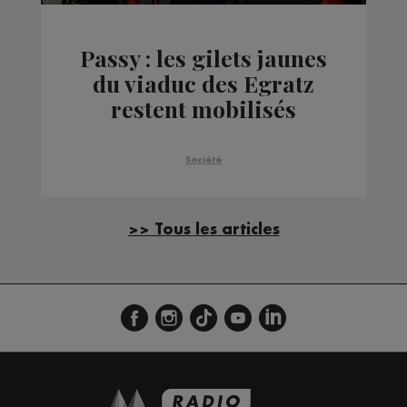
Passy : les gilets jaunes
du viaduc des Egratz
restent mobilisés
Société
>> Tous les articles