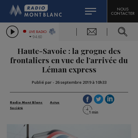
HOROSCOPE
CITIZEN MACHINERY
NOUS
CONTACTER
COMPAGNIE DU MONT-BLANC
LES CHRONIQUES DE L'EXPERT
GRAND MASSIF DOMAINES SKIABLES
LIVE RADIO
94.60
BORINI
Haute-Savoie : la grogne des
BIGARD
frontaliers en vue de l’arrivée du
Léman express
Publié par
-
26 septembre 2019 à 10h33
Radio Mont Blanc
Actus
Société