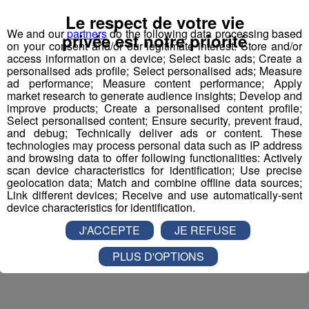
participer aux 2 tirages au sort par jour à 8h45 et 17h45.
Le respect de votre vie
Appelez le standard au 04 50 58 24 09
We and our
partners
do the following data processing based
privée est notre priorité
on your consent and/or our legitimate interest: Store and/or
access information on a device; Select basic ads; Create a
Pour cette semaine on vous offre vos entrées pour vous
personalised ads profile; Select personalised ads; Measure
et la personne de votre choix pour
WALIBI RHONE
ad performance; Measure content performance; Apply
market research to generate audience insights; Develop and
ALPES
!
improve products; Create a personalised content profile;
Select personalised content; Ensure security, prevent fraud,
Nathan est allé tester pour vous
Verticalp Émosson,
and debug; Technically deliver ads or content. These
dans la Vallée du Trient
:
technologies may process personal data such as IP address
and browsing data to offer following functionalities: Actively
scan device characteristics for identification; Use precise
geolocation data; Match and combine offline data sources;
Link different devices; Receive and use automatically-sent
device characteristics for identification.
J'ACCEPTE
JE REFUSE
PLUS D'OPTIONS