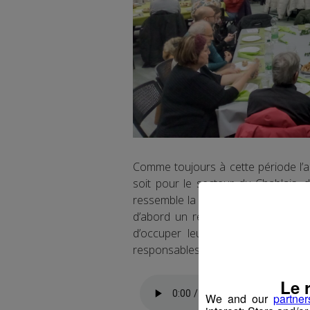
Comme toujours à cette période l’a
soit pour le secteur du Chablais, d
ressemble la mission des 180 bénévol
d’abord un repas de fête convivial 
d’occuper leurs postes respectifs
responsables de l'antenne clusienn
Le 
We and our
partner