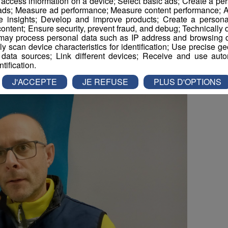
r access information on a device; Select basic ads; Create a per
 ads; Measure ad performance; Measure content performance; A
e insights; Develop and improve products; Create a personali
ontent; Ensure security, prevent fraud, and debug; Technically d
 au 1er janvier 2025, les bénévoles de l’Opération
ay process personal data such as IP address and browsing da
personnes à travers toute la Haute-Savoie et
vely scan device characteristics for identification; Use precise g
 data sources; Link different devices; Receive and use autom
ntification.
J'ACCEPTE
JE REFUSE
PLUS D'OPTIONS