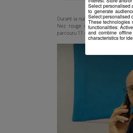
interest: Store and/o
Select personalised
to generate audienc
Select personalised c
Durant la nuit du 31 décembre 2024
These technologies m
Nez rouge ont raccompagné 545 
functionalities: Acti
and combine offline
parcouru 11 400 kilomètres.
characteristics for ide