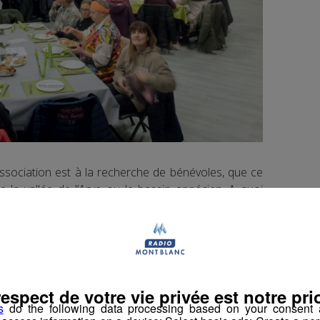
ssociation est à la recherche de bénévoles, que ce
e la vallée de l’Arve ou le bassin annécien. A quoi
es, mobilisés la nuit du jour de l’an ? Ils partagent
à la mairie de Pringy, partenaire historique, avant
 détaillés par Philippe Michon et Patrice Canova,
e des Nez Rouge.
respect de votre vie privée est notre prio
s
do the following data processing based on your consent a