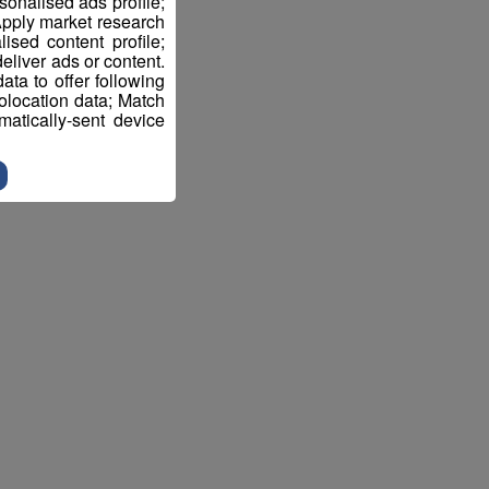
sonalised ads profile;
pply market research
sed content profile;
eliver ads or content.
ta to offer following
eolocation data; Match
atically-sent device