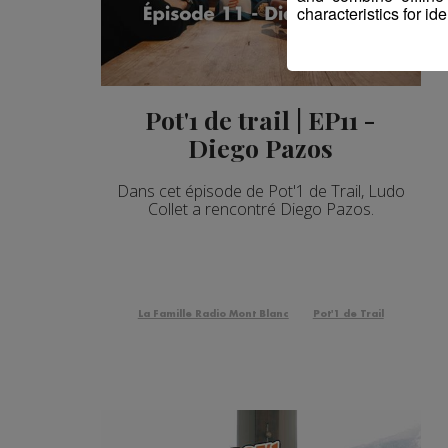
characteristics for ide
Pot'1 de trail | EP11 -
Diego Pazos
Dans cet épisode de Pot'1 de Trail, Ludo
Collet a rencontré Diego Pazos.
La Famille Radio Mont Blanc
Pot'1 de Trail