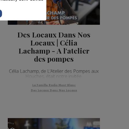
Des Locaux Dans Nos
Locaux | Célia
Lachamp - A l'atelier
des pompes
Célia Lachamp, de L’Atelier des Pompes aux
Houches, était notre invitée.
La Famille Radio Mont Blanc
Des Locaux Dans Nos Locaux