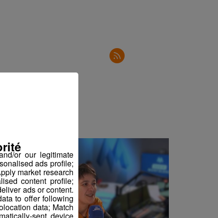
17'51"
3'35"
rité
nd/or our legitimate
sonalised ads profile;
pply market research
sed content profile;
eliver ads or content.
ta to offer following
eolocation data; Match
atically-sent device