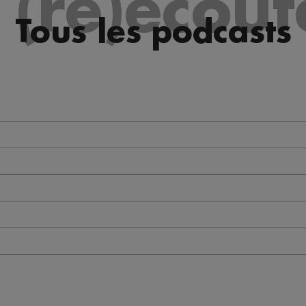
 (re)écout
Tous les podcasts