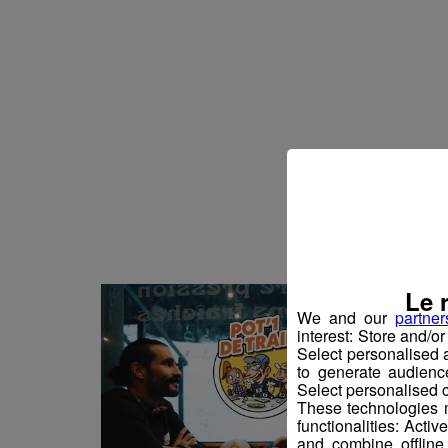
Initiatives 17h29
08.09.2022
Initiatives 17h28
01.09.2022
Le 
We and our
partner
interest: Store and/o
Select personalised
to generate audienc
Select personalised c
These technologies m
functionalities: Acti
and combine offline