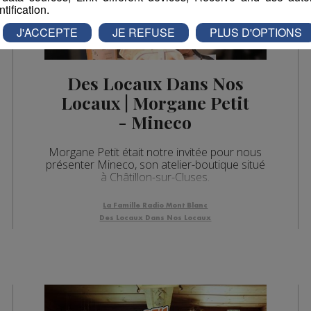
ntification.
J'ACCEPTE
JE REFUSE
PLUS D'OPTIONS
Des Locaux Dans Nos
Locaux | Morgane Petit
- Mineco
Morgane Petit était notre invitée pour nous
présenter Mineco, son atelier-boutique situé
à Châtillon-sur-Cluses.
La Famille Radio Mont Blanc
Des Locaux Dans Nos Locaux