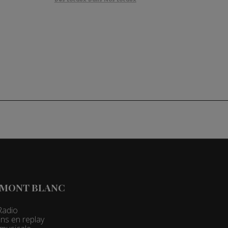
 MONT BLANC
Radio
ns en replay