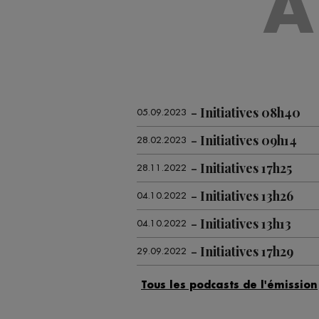
A
Initiatives 08h40
05.09.2023
Initiatives 09h14
28.02.2023
Initiatives 17h25
28.11.2022
Initiatives 13h26
04.10.2022
Initiatives 13h13
04.10.2022
Initiatives 17h29
29.09.2022
Initiatives 17h29
22.09.2022
Initiatives 17h28
15.09.2022