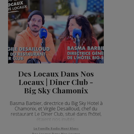
Des Locaux Dans Nos
Locaux | Diner Club -
Big Sky Chamonix
Basma Barbier, directrice du Big Sky Hotel à
Chamonix, et Virgile Desail­loud, chef du
restaurant Le Diner Club, situé dans l’hôtel,
étaient nos invités.
La Famille Radio Mont Blanc
Des Locaux Dans Nos Locaux