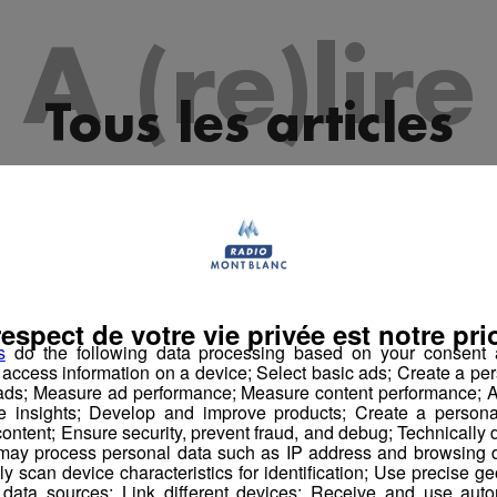
A (re)lire
Tous les articles
respect de votre vie privée est notre prio
s
do the following data processing based on your consent a
r access information on a device; Select basic ads; Create a per
 ads; Measure ad performance; Measure content performance; A
e insights; Develop and improve products; Create a personali
ontent; Ensure security, prevent fraud, and debug; Technically d
ay process personal data such as IP address and browsing da
vely scan device characteristics for identification; Use precise g
 data sources; Link different devices; Receive and use autom