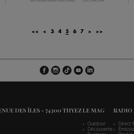
<<
<
3
4
5
6
7
>
>>
VENUE DES ÎLES - 74300 THYEZ
LE MAG
RADIO
Outdoor
Direct 
Découverte
Émissio