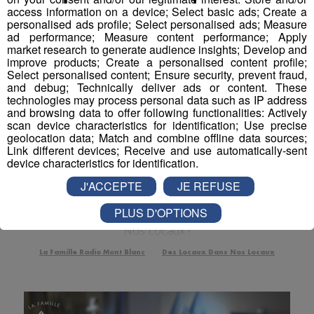
access information on a device; Select basic ads; Create a
personalised ads profile; Select personalised ads; Measure
ad performance; Measure content performance; Apply
market research to generate audience insights; Develop and
improve products; Create a personalised content profile;
Select personalised content; Ensure security, prevent fraud,
and debug; Technically deliver ads or content. These
technologies may process personal data such as IP address
and browsing data to offer following functionalities: Actively
scan device characteristics for identification; Use precise
geolocation data; Match and combine offline data sources;
Link different devices; Receive and use automatically-sent
Des Locaux Dans Nos Locaux | Jean
device characteristics for identification.
Registre - Aventurier
J'ACCEPTE
JE REFUSE
Jean Rouaux, plus connu sous le pseudo Jean
PLUS D'OPTIONS
Registre, était notre invité dans Des Locaux Dans
Nos Locaux !
La Famille Radio Mont Blanc
Des Locaux Dans Nos Locaux