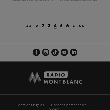
<<
<
2
3
4
5
6
>
>>
Mentions légales
Données personnelles
Contact