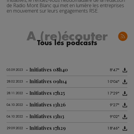
Initiatives, le rendez-vous hebdomadaire de la rédaction
de Radio Mont Blanc qui met en lumière les entreprises
en mouvement sur leurs engagements RSE.
A (re)écouter
Tous les podcasts
Initiatives 08h40
8'47"
05.09.2023
Initiatives 09h14
10'04"
28.02.2023
Initiatives 17h25
17'29"
28.11.2022
Initiatives 13h26
9'27"
04.10.2022
Initiatives 13h13
9'02"
04.10.2022
Initiatives 17h29
18'46"
29.09.2022