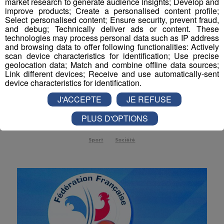
market research to generate audience insights; Develop and
improve products; Create a personalised content profile;
Actualités Régionales 10h03
2'52"
30.07.2026
Select personalised content; Ensure security, prevent fraud,
and debug; Technically deliver ads or content. These
Actualités Régionales 09h32
2'09"
30.07.2026
technologies may process personal data such as IP address
and browsing data to offer following functionalities: Actively
Actualités Régionales 09h06
2'56"
30.07.2026
scan device characteristics for identification; Use precise
geolocation data; Match and combine offline data sources;
Actualités Régionales 08h34
2'12"
30.07.2026
Link different devices; Receive and use automatically-sent
Annecy : des riverains de la veille-
device characteristics for identification.
Actualités Régionales 08h05
ville dérangés par la diffusion des
3'01"
30.07.2026
J'ACCEPTE
JE REFUSE
matchs en terrasses
Actualités Régionales 07h38
2'05"
30.07.2026
PLUS D'OPTIONS
Quand repos et supporters ne font pas bon ménage.
Actualités Régionales 07h10
3'04"
30.07.2026
Sport
Société
Actualités Régionales 13h03
2'02"
29.07.2026
Actualités Régionales 12h03
2'02"
29.07.2026
Actualités Régionales 10h05
2'45"
29.07.2026
Actualités Régionales 09h33
2'19"
29.07.2026