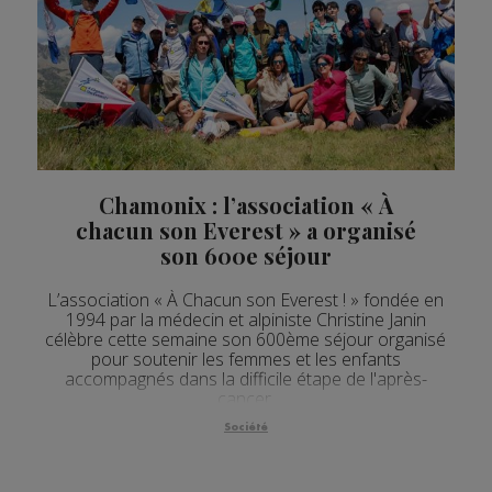
Actualités Régionales 12h05
2'03"
24.07.2026
Actualités Régionales 10h05
3'30"
24.07.2026
Actualités Régionales 09h33
2'14"
24.07.2026
Actualités Régionales 09h33
5'01"
24.07.2026
Actualités Régionales 09h04
3'01"
24.07.2026
Chamonix : l’association « À
Actualités Régionales 08h32
2'12"
24.07.2026
chacun son Everest » a organisé
son 600e séjour
Actualités Régionales 08h05
3'18"
24.07.2026
L’association « À Chacun son Everest ! » fondée en
Actualités Régionales 07h32
2'07"
24.07.2026
1994 par la médecin et alpiniste Christine Janin
célèbre cette semaine son 600ème séjour organisé
Actualités Régionales 07h03
3'04"
24.07.2026
pour soutenir les femmes et les enfants
accompagnés dans la difficile étape de l'après-
Actualités Régionales 13h04
2'03"
23.07.2026
cancer.
Actualités Régionales 12h04
Société
2'03"
23.07.2026
Actualités Régionales 10h04
3'14"
23.07.2026