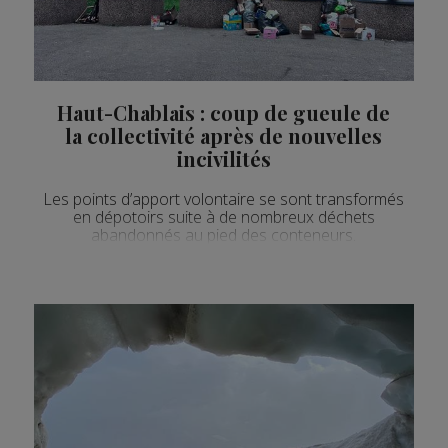
Actualités Régionales 08h04
3'02"
04.08.2026
Actualités Régionales 07h30
2'05"
04.08.2026
Actualités Régionales 07h07
3'06"
04.08.2026
Haut-Chablais : coup de gueule de
la collectivité après de nouvelles
Actualités Régionales 13h04
2'24"
03.08.2026
incivilités
Actualités Régionales 12h03
2'24"
03.08.2026
Les points d’apport volontaire se sont transformés
Actualités Régionales 10h05
en dépotoirs suite à de nombreux déchets
3'49"
03.08.2026
abandonnés au pied des conteneurs.
Actualités Régionales 09h32
2'15"
03.08.2026
Actualités Régionales 09h06
3'51"
03.08.2026
Actualités Régionales 08h33
2'44"
03.08.2026
Actualités Régionales 08h05
3'36"
03.08.2026
Actualités Régionales 07h33
2'34"
03.08.2026