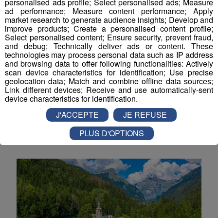
personalised ads profile; Select personalised ads; Measure
ad performance; Measure content performance; Apply
Actualités Régionales 10h03
2'52"
30.07.2026
market research to generate audience insights; Develop and
improve products; Create a personalised content profile;
Actualités Régionales 09h32
2'09"
30.07.2026
Select personalised content; Ensure security, prevent fraud,
and debug; Technically deliver ads or content. These
Actualités Régionales 09h06
2'56"
30.07.2026
technologies may process personal data such as IP address
and browsing data to offer following functionalities: Actively
Chamonix : la voûte de glace reste
Actualités Régionales 08h34
2'12"
30.07.2026
scan device characteristics for identification; Use precise
inaccessible à l’Aiguille du Midi
geolocation data; Match and combine offline data sources;
Actualités Régionales 08h05
3'01"
Link different devices; Receive and use automatically-sent
30.07.2026
device characteristics for identification.
Les travaux de sécurisation menés par la Compagnie
Actualités Régionales 07h38
du Mont-Blanc sont prolongés ce mercredi 5 août
2'05"
30.07.2026
J'ACCEPTE
JE REFUSE
2026.
Actualités Régionales 07h10
3'04"
30.07.2026
PLUS D'OPTIONS
Montagne
Actualités Régionales 13h03
2'02"
29.07.2026
Actualités Régionales 12h03
2'02"
29.07.2026
Actualités Régionales 10h05
2'45"
29.07.2026
Actualités Régionales 09h33
2'19"
29.07.2026