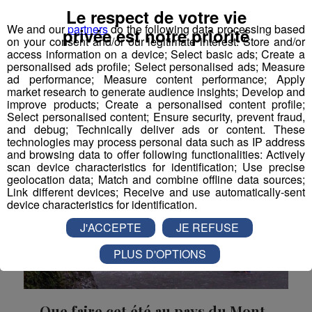
soleil, de l’eau fraîche, des tobogans, des amis et du
Le respect de votre vie
fun ! Voilà tous les avantages qu’offre une sortie
We and our
partners
do the following data processing based
privée est notre priorité
canyoning en Savoie et Haute-Savoie. En arpentant
on your consent and/or our legitimate interest: Store and/or
les cours d’eau et les cascades, vous verrez la
access information on a device; Select basic ads; Create a
montagne sous un tout autre angle. Le canyoning,
personalised ads profile; Select personalised ads; Measure
une plongée au cœur de la montagne Le canyoning
ad performance; Measure content performance; Apply
Le Magazine
Outdoor
Canyoning
Découverte
est un sport d’eau qui se caractérise ...
market research to generate audience insights; Develop and
improve products; Create a personalised content profile;
Select personalised content; Ensure security, prevent fraud,
and debug; Technically deliver ads or content. These
technologies may process personal data such as IP address
and browsing data to offer following functionalities: Actively
scan device characteristics for identification; Use precise
geolocation data; Match and combine offline data sources;
Link different devices; Receive and use automatically-sent
device characteristics for identification.
J'ACCEPTE
JE REFUSE
PLUS D'OPTIONS
Que faire cet été au pays du Mont-