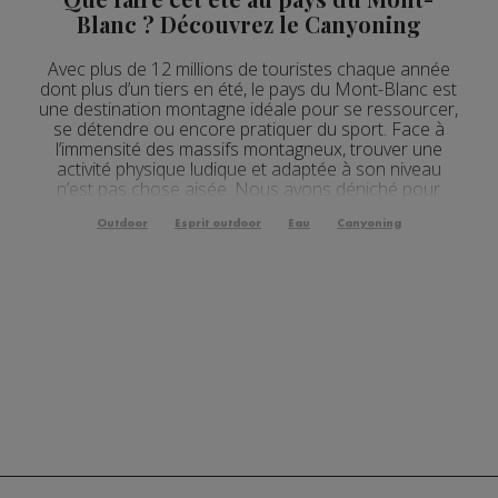
Blanc ? Découvrez le Canyoning
Avec plus de 12 millions de touristes chaque année
dont plus d’un tiers en été, le pays du Mont-Blanc est
une destination montagne idéale pour se ressourcer,
se détendre ou encore pratiquer du sport. Face à
l’immensité des massifs montagneux, trouver une
activité physique ludique et adaptée à son niveau
n’est pas chose aisée. Nous avons déniché pour
vous des activités sportives accessibles au plus...
Outdoor
Esprit outdoor
Eau
Canyoning