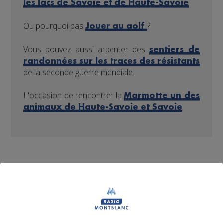
les lacs de Savoie et de Haute-Savoie
Ou pourquoi pas
?
Jouer au golf
Vous pouvez aussi arpenter des
sentiers de
randonnées sur les traces des résistants
de la seconde guerre mondiale.
L'occasion de rencontrer la
Marmotte un des
.
animaux de Haute-Savoie et Savoie
Partager sur Facebook