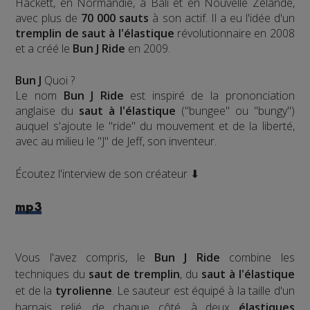
Hackett, en Normandie, à Bali et en Nouvelle Zélande,
avec plus de
70 000 sauts
à son actif. Il a eu l'idée d'un
tremplin de saut à l'élastique
révolutionnaire en 2008
et a créé le
Bun J Ride
en 2009.
Bun J
Quoi ?
Le nom
Bun J Ride
est inspiré de la prononciation
anglaise du
saut à l'élastique
("bungee" ou "bungy")
auquel s'ajoute le "ride" du mouvement et de la liberté,
avec au milieu le "J" de Jeff, son inventeur.
Écoutez l'interview de son créateur ⬇
mp3
Vous l'avez compris, le
Bun J Ride
combine les
techniques du
saut de tremplin
, du
saut à l'élastique
et de la
tyrolienne
. Le sauteur est équipé à la taille d'un
harnais relié, de chaque côté, à deux
élastiques