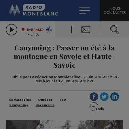
HOROSCOPE
CITIZEN MACHINERY
NOUS
CONTACTER
COMPAGNIE DU MONT-BLANC
LES CHRONIQUES DE L'EXPERT
GRAND MASSIF DOMAINES SKIABLES
LIVE RADIO
94.60
BORINI
Canyoning : Passer un été à la
BIGARD
montagne en Savoie et Haute-
Savoie
Publié par La rédaction Montblanclive
-
7 juin 2018 à 09h58
-
Mis à jour le 12 juin 2018 à 10h21
Le Magazine
Outdoor
Eau
Canyoning
Découverte