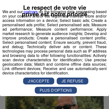
Partager sur Twitter
Le respect de votre vie
We and our
partners
do the following data processing based
privée est notre priorité
on your consent and/or our legitimate interest: Store and/or
access information on a device; Select basic ads; Create a
personalised ads profile; Select personalised ads; Measure
Testé Approuvé | Faites du Saut à
ad performance; Measure content performance; Apply
market research to generate audience insights; Develop and
l'élastique... en vélo avec Jessica !
improve products; Create a personalised content profile;
Select personalised content; Ensure security, prevent fraud,
and debug; Technically deliver ads or content. These
Publié par La rédaction Montblanclive
-
27 juin 2018 à 10h00
-
Mis à jour le 16 août 2018 à 15h34
technologies may process personal data such as IP address
and browsing data to offer following functionalities: Actively
scan device characteristics for identification; Use precise
geolocation data; Match and combine offline data sources;
Link different devices; Receive and use automatically-sent
Le Magazine
Radio Mont Blanc
Animation
device characteristics for identification.
La Matinale des Super Lève-Tôt
Découverte
J'ACCEPTE
JE REFUSE
PLUS D'OPTIONS