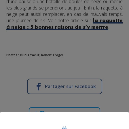
d’une pause à une bataille de boules de neige où même
les plus grands se prendront au jeu ! Enfin, la raquette à
neige peut aussi remplacer, en cas de mauvais temps,
une journée de ski. Voir notre article sur
la raquette
.
à neige : 5 bonnes raisons de s’y mettre
Photos : ©Enis Yavuz, Robert Troger
Partager sur Facebook
Partager sur Twitter