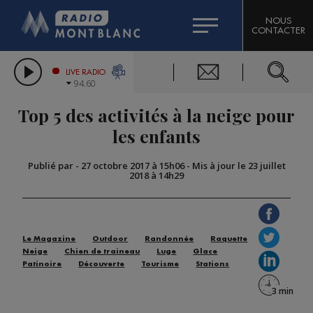
HOROSCOPE
CITIZEN MACHINERY
NOUS
CONTACTER
COMPAGNIE DU MONT-BLANC
LES CHRONIQUES DE L'EXPERT
GRAND MASSIF DOMAINES SKIABLES
LIVE RADIO
94.60
BORINI
Top 5 des activités à la neige pour
BIGARD
les enfants
Publié par
-
27 octobre 2017 à 15h06
-
Mis à jour le 23 juillet
2018 à 14h29
Le Magazine
Outdoor
Randonnée
Raquette
Neige
Chien de traineau
Luge
Glace
Patinoire
Découverte
Tourisme
Stations