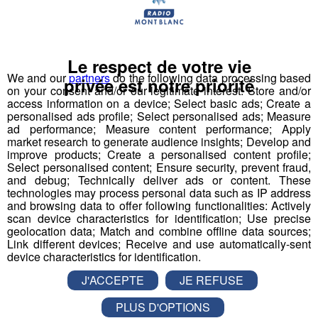
Les animaux de nos montagnes :
comment les reconnaître ?
Le respect de votre vie
We and our
partners
do the following data processing based
privée est notre priorité
on your consent and/or our legitimate interest: Store and/or
Publié par La rédaction Montblanclive
-
27 mars 2018 à
16h58
-
Mis à jour le 25 juillet 2018 à 16h59
access information on a device; Select basic ads; Create a
personalised ads profile; Select personalised ads; Measure
ad performance; Measure content performance; Apply
market research to generate audience insights; Develop and
Le Magazine
Découverte
improve products; Create a personalised content profile;
Faune et Flore
Select personalised content; Ensure security, prevent fraud,
and debug; Technically deliver ads or content. These
technologies may process personal data such as IP address
and browsing data to offer following functionalities: Actively
scan device characteristics for identification; Use precise
geolocation data; Match and combine offline data sources;
Link different devices; Receive and use automatically-sent
device characteristics for identification.
J'ACCEPTE
JE REFUSE
PLUS D'OPTIONS