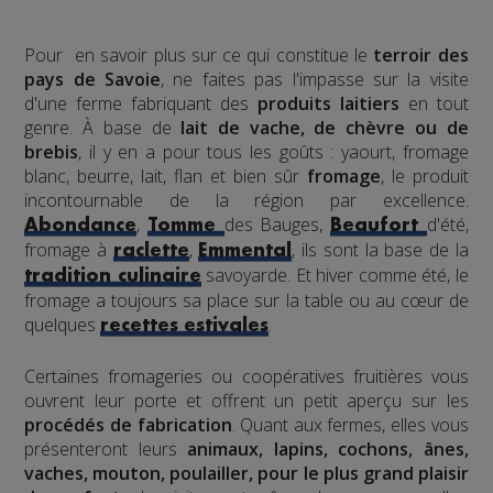
Pour en savoir plus sur ce qui constitue le
terroir
des
pays de Savoie
, ne faites pas l'impasse sur la visite
d'une ferme fabriquant des
produits laitiers
en tout
genre. À base de
lait de vache, de chèvre ou de
brebis
, il y en a pour tous les goûts : yaourt, fromage
blanc, beurre, lait, flan et bien sûr
fromage
, le produit
incontournable de la région par excellence.
,
des Bauges,
d'été,
Abondance
Tomme
Beaufort
fromage à
,
, ils sont la base de la
raclette
Emmental
savoyarde. Et hiver comme été, le
tradition culinaire
fromage a toujours sa place sur la table ou au cœur de
quelques
.
recettes estivales
Certaines fromageries ou coopératives fruitières vous
ouvrent leur porte et offrent un petit aperçu sur les
procédés de fabrication
. Quant aux fermes, elles vous
présenteront leurs
animaux, lapins, cochons, ânes,
vaches, mouton, poulailler, pour le plus grand plaisir