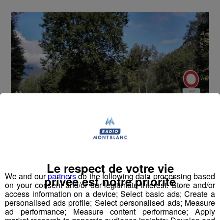
Le respect de votre vie
We and our
partners
do the following data processing based
privée est notre priorité
Nos montagnes sont idéales pour faire du ski en hiver. Mais
on your consent and/or our legitimate interest: Store and/or
elles ne sont pas en reste quand viennent les beaux jours,
access information on a device; Select basic ads; Create a
personalised ads profile; Select personalised ads; Measure
puisqu’il suffit de troquer ses skis contre un vélo afin
ad performance; Measure content performance; Apply
d’apprécier les forêts de montagne et les vallons verdoyants.