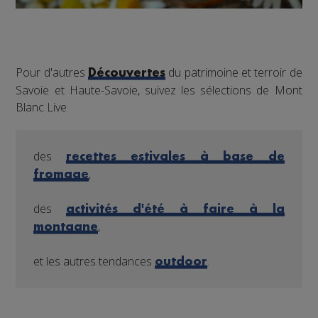
Pour d'autres
du patrimoine et terroir de
Découvertes
Savoie et Haute-Savoie, suivez les sélections de Mont
Blanc Live
des
recettes estivales à base de
,
fromage
des
activités d'été à faire à la
,
montagne
et les autres tendances
.
outdoor