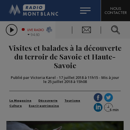
HOROSCOPE
CITIZEN MACHINERY
NOUS
CONTACTER
COMPAGNIE DU MONT-BLANC
LES CHRONIQUES DE L'EXPERT
GRAND MASSIF DOMAINES SKIABLES
LIVE RADIO
94.60
BORINI
Visites et balades à la découverte
BIGARD
du terroir de Savoie et Haute-
Savoie
Publié par Victoria Karel
-
17 juillet 2018 à 11h15
-
Mis à jour
le 25 juillet 2018 à 15h08
Le Magazine
Découverte
Tourisme
Culture
Esprit patrimoine