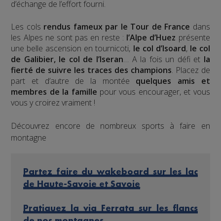
d’échange de l’effort fourni.
Les cols
rendus fameux par le Tour de France
dans
les Alpes ne sont pas en reste :
l’Alpe d’Huez
présente
une belle ascension en tournicoti,
le col d’Isoard
,
le col
de Galibier, le col de l’Iseran
… A la fois un défi et
la
fierté de suivre les traces des champions
. Placez de
part et d’autre de la montée
quelques amis et
membres de la famille
pour vous encourager, et vous
vous y croirez vraiment !
Découvrez encore de nombreux sports à faire en
montagne
Partez faire du wakeboard sur les lac
de Haute-Savoie et Savoie
Pratiquez la via Ferrata sur les flancs
de nos montagnes