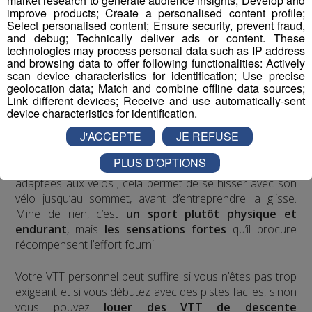
market research to generate audience insights; Develop and
Il est assez facile
de se faire plaisir en montagne
improve products; Create a personalised content profile;
Select personalised content; Ensure security, prevent fraud,
, qu’on soit
débutant, en famille, entre amis, et/ou
à vélo
and debug; Technically deliver ads or content. These
sportif et bien entraîné.
technologies may process personal data such as IP address
and browsing data to offer following functionalities: Actively
scan device characteristics for identification; Use precise
La descente de montagne en VTT
geolocation data; Match and combine offline data sources;
Link different devices; Receive and use automatically-sent
device characteristics for identification.
Une pratique qui s’est bien implantée et démocratisée au
J'ACCEPTE
JE REFUSE
cours de ces dix dernières années, c’est
la descente de
montagne en VTT
. En effet,
les remontées
PLUS D'OPTIONS
mécaniques fonctionnent toujours l’été
et sont
adaptées aux vélos ; cela permet de se hisser avec son
vélo jusqu’au sommet, avant d’entreprendre la glisse.
Mine de rien, c’est
un sport plutôt physique et
endurant
, mais
les sensations fortes
qu’il procure
récompensent l’effort fourni.
Votre VTT personnel peut suffire si vous n’êtes pas trop
exigeant et si vous débutez avec des pistes faciles, sinon
vous pouvez
louer des VTT de descente