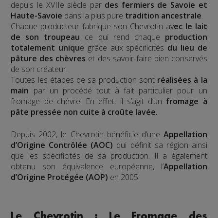
depuis le XVIIe siècle par
des fermiers de Savoie et
Haute-Savoie
dans la plus pure
tradition ancestrale
.
Chaque producteur fabrique son Chevrotin av
ec le lait
de son troupeau
ce qui rend chaque
production
totalement uniqu
e grâce aux spécificités
du lieu de
pâture des chèvres
et des savoir-faire bien conservés
de son créateur.
Toutes les étapes de sa production sont
réalisées à la
main
par un procédé tout à fait particulier pour un
fromage de chèvre. En effet, il s’agit d’un
fromage à
pâte pressée non cuite
à croûte lavée.
Depuis 2002, le Chevrotin bénéficie d’une
Appellation
d’Origine Contrôlée (AOC)
qui définit sa région ainsi
que les spécificités de sa production. Il a également
obtenu son équivalence européenne, l’
Appellation
d’Origine Protégée (AOP)
en 2005.
Le Chevrotin : Le Fromage des