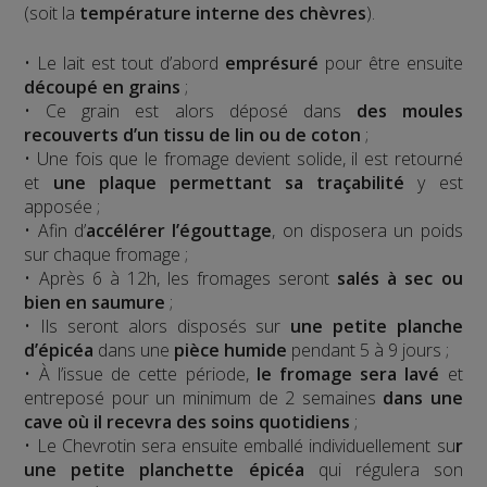
(soit la
température interne des chèvres
).
• Le lait est tout d’abord
emprésuré
pour être ensuite
découpé en grains
;
• Ce grain est alors déposé dans
des moules
recouverts d’un tissu de lin ou de coton
;
• Une fois que le fromage devient solide, il est retourné
et
une plaque permettant sa traçabilité
y est
apposée ;
• Afin d’
accélérer l’égouttage
, on disposera un poids
sur chaque fromage ;
• Après 6 à 12h, les fromages seront
salés à sec ou
bien en saumure
;
• Ils seront alors disposés sur
une petite planche
d’épicéa
dans une
pièce humide
pendant 5 à 9 jours ;
• À l’issue de cette période,
le fromage sera lavé
et
entreposé pour un minimum de 2 semaines
dans une
cave où il recevra des soins quotidiens
;
• Le Chevrotin sera ensuite emballé individuellement su
r
une petite planchette épicéa
qui régulera son