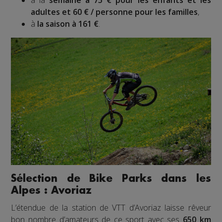
à la
semaine à 75 € pour les enfants et les
adultes et 60 € / personne pour les familles
,
à
la saison à 161 €
.
Sélection de Bike Parks dans les
Alpes : Avoriaz
L’étendue de la station de VTT d’Avoriaz laisse rêveur
bon nombre d’amateurs de ce sport avec ses
650 km