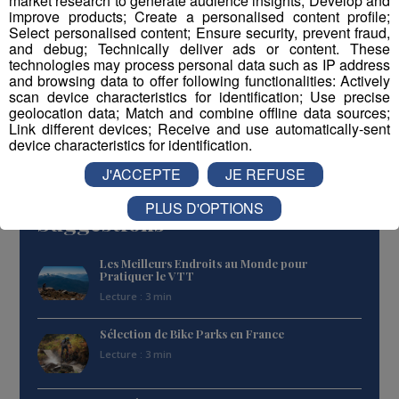
market research to generate audience insights; Develop and
improve products; Create a personalised content profile;
Select personalised content; Ensure security, prevent fraud,
Partager sur Facebook
and debug; Technically deliver ads or content. These
technologies may process personal data such as IP address
and browsing data to offer following functionalities: Actively
scan device characteristics for identification; Use precise
geolocation data; Match and combine offline data sources;
Link different devices; Receive and use automatically-sent
Partager sur Twitter
device characteristics for identification.
J'ACCEPTE
JE REFUSE
PLUS D'OPTIONS
Suggestions
Les Meilleurs Endroits au Monde pour
Pratiquer le VTT
Lecture : 3 min
Sélection de Bike Parks en France
Lecture : 3 min