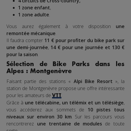
4 circuits de Cross-country,
1 zone enfant
,
1 zone adulte
.
Vous aurez également à votre disposition
une
remontée mécanique
.
Il faudra compter
11 € pour profiter du bike park sur
une demi-journée
,
14 € pour une journée et 130 €
pour la saison
.
Sélection de Bike Parks dans les
Alpes : Montgenèvre
Faisant partie des stations «
Alpi Bike Resort
», la
station de Montgenèvre propose une offre intéressante
pour les amateurs de
.
VTT
Grâce à
une télécabine, un télémix et un télésiège
,
vous accéderez aux sommets de
10 pistes tous
niveaux sur environ 30 km
. Sur les parcours vous
rencontrerez
une trentaine de modules
de toute
sorte.