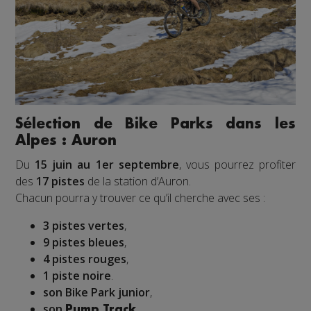
Sélection de Bike Parks dans les
Alpes : Auron
Du
15 juin au 1er septembre
, vous pourrez profiter
des
17 pistes
de la station d’Auron.
Chacun pourra y trouver ce qu’il cherche avec ses :
3 pistes vertes
,
9 pistes bleues
,
4 pistes rouges
,
1 piste noire
.
son Bike Park junior
,
son
.
Pump Track