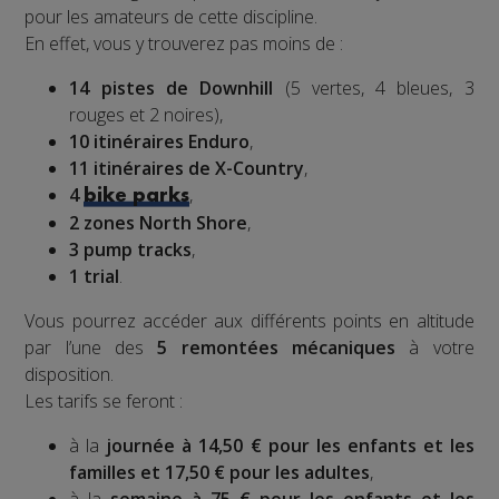
pour les amateurs de cette discipline.
En effet, vous y trouverez pas moins de :
14 pistes de Downhill
(5 vertes, 4 bleues, 3
rouges et 2 noires),
10 itinéraires Enduro
,
11 itinéraires de X-Country
,
4
,
bike parks
2 zones North Shore
,
3 pump tracks
,
1 trial
.
Vous pourrez accéder aux différents points en altitude
par l’une des
5 remontées mécaniques
à votre
disposition.
Les tarifs se feront :
à la
journée à 14,50 € pour les enfants et les
familles et 17,50 € pour les adultes
,