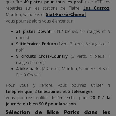
qui offre
49 pistes pour tous les profils
de VTTistes
réparties sur les stations de Flaine,
,
Les Carroz
Morillon, Samoëns et
.
Sixt-Fer-à-Cheval
Vous pourrez alors vous élancer sur :
31 pistes Downhill
(12 bleues, 10 rouges et 9
noires)
9 itinéraires Enduro
(1vert, 2 bleus, 5 rouges et 1
noir)
9 circuits Cross-Country
(3 verts, 4 bleus, 1
rouge et 1 noir)
4 bike parks
(à Carroz, Morillon, Samoëns et Sixt-
Fer-à-Cheval).
Pour vous y rendre, vous pourrez utiliser
1
téléphérique, 2 télécabines et 3 télésièges
.
Vous pourrez profiter de l’ensemble pour
20 € à la
journée ou bien 90 € pour la saison
.
Sélection de Bike Parks dans les