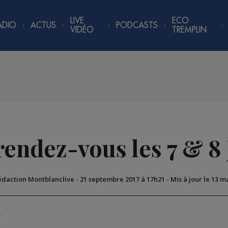
LIVE
ECO
ADIO
ACTUS
PODCASTS
VIDÉO
TREMPLIN
endez-vous les 7 & 8 
rédaction Montblanclive
-
21 septembre 2017 à 17h21
-
Mis à jour le 13 m
T