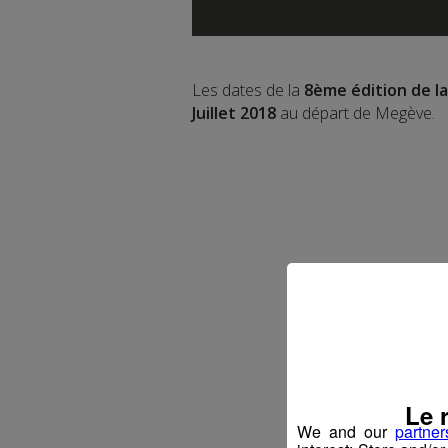
Les dates de la
8ème édition de l
Juillet 2018
au départ de Megève.
Le 
We and our
partner