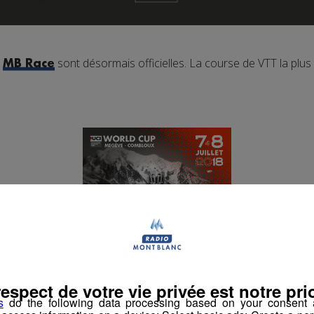
a
sont désormais officielles. La course de VTT la plus 
MB Race
respect de votre vie privée est notre prio
s
do the following data processing based on your consent a