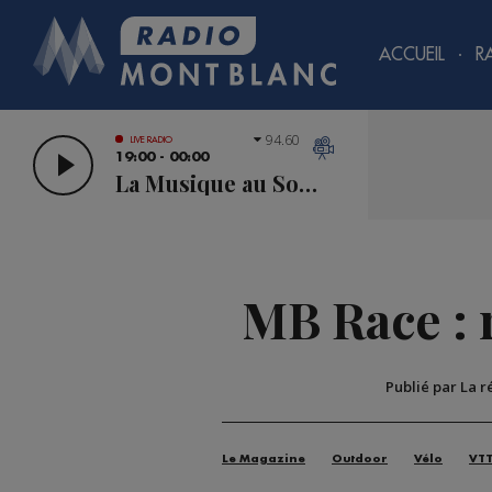
ACCUEIL
R
94.60
LIVE RADIO
19:00 - 00:00
La Musique au Sommet
MB Race : r
Publié par La 
Le Magazine
Outdoor
Vélo
VT