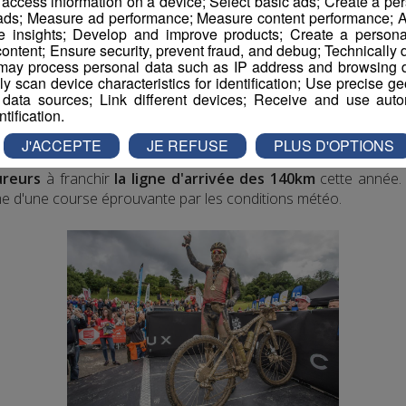
r access information on a device; Select basic ads; Create a per
 ads; Measure ad performance; Measure content performance; A
e insights; Develop and improve products; Create a personali
ontent; Ensure security, prevent fraud, and debug; Technically d
ay process personal data such as IP address and browsing da
vely scan device characteristics for identification; Use precise g
onde VTT
 data sources; Link different devices; Receive and use autom
ntification.
a MB Ultra Somfy sera une
manche UCI Marathon series
(= C
J'ACCEPTE
JE REFUSE
PLUS D'OPTIONS
 donc présents à Megève-Combloux pour en découdre sur le ter
ureurs
à franchir
la ligne d'arrivée des 140km
cette année.
me d'une course éprouvante par les conditions météo.