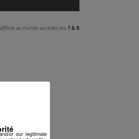
difficile au monde aura lieu les
7 & 8
rité
nd/or our legitimate