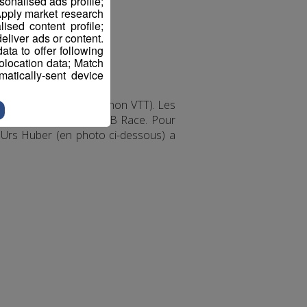
sonalised ads profile;
pply market research
sed content profile;
eliver ads or content.
ta to offer following
eolocation data; Match
atically-sent device
oupe du Monde marathon VTT). Les
rible parcours de la MB Race. Pour
 Urs Huber (en photo ci-dessous) a