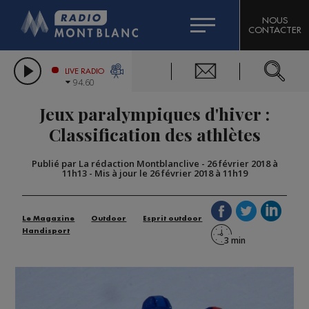
HOROSCOPE
CITIZEN MACHINERY
NOUS
CONTACTER
COMPAGNIE DU MONT-BLANC
LES CHRONIQUES DE L'EXPERT
GRAND MASSIF DOMAINES SKIABLES
LIVE RADIO
94.60
BORINI
Jeux paralympiques d'hiver :
BIGARD
Classification des athlètes
Publié par La rédaction Montblanclive
-
26 février 2018 à
11h13
-
Mis à jour le 26 février 2018 à 11h19
Le Magazine
Outdoor
Esprit outdoor
Handisport