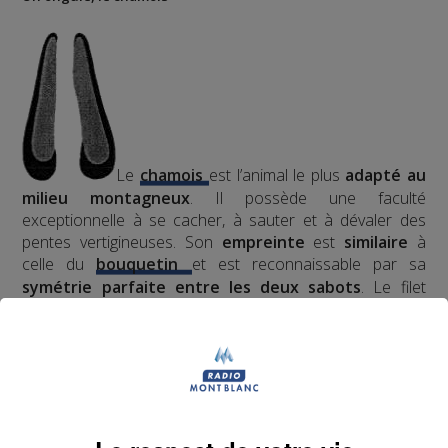
Le
chamois
est l’animal le plus
adapté au
milieu montagneux
. Il possède une faculté
exceptionnelle à se cacher, à sauter et à dévaler des
pentes vertigineuses. Son
empreinte
est
similaire
à
celle du
bouquetin
et est reconnaissable par sa
symétrie parfaite entre les deux sabots
. Le filet
(intervalle entre les deux sabots) est en partie occupé
par une membrane, absente chez le bouquetin, qui
permet au chamois une
portance stable
sur la plupart
des terrains.