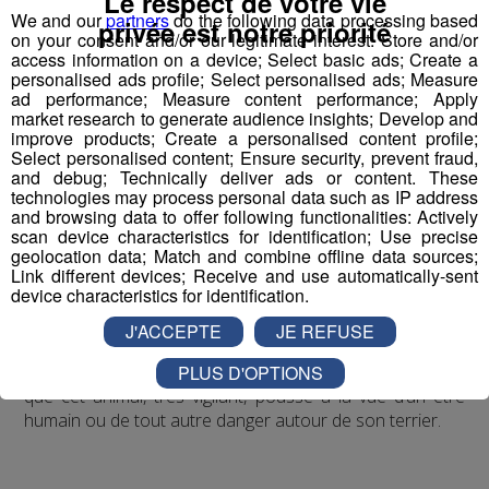
Le respect de votre vie
We and our
partners
do the following data processing based
Un plantigrade, la marmotte
privée est notre priorité
on your consent and/or our legitimate interest: Store and/or
access information on a device; Select basic ads; Create a
personalised ads profile; Select personalised ads; Measure
ad performance; Measure content performance; Apply
market research to generate audience insights; Develop and
improve products; Create a personalised content profile;
Select personalised content; Ensure security, prevent fraud,
and debug; Technically deliver ads or content. These
technologies may process personal data such as IP address
and browsing data to offer following functionalities: Actively
Les traces de
marmotte
se
scan device characteristics for identification; Use precise
rapprochent de celles des lapins et des écureuils ;
geolocation data; Match and combine offline data sources;
Link different devices; Receive and use automatically-sent
déplacement par bonds caractéristiques, les pattes
device characteristics for identification.
avant légèrement décalées, les pattes arrière ensemble.
La marmotte possède
4 doigts aux pattes avant
,
J'ACCEPTE
JE REFUSE
contre
5
aux pattes
arrière
.
L’autre moyen de deviner la
PLUS D'OPTIONS
présence d’une marmotte est le
sifflement
perçant
que cet animal, très vigilant, pousse à la vue d’un être
humain ou de tout autre danger autour de son terrier.