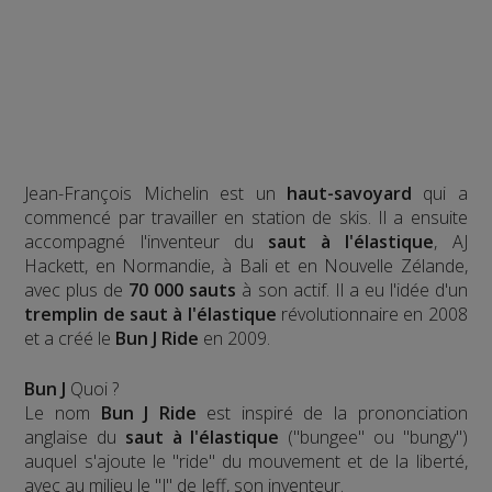
Jean-François Michelin est un
haut-savoyard
qui a
commencé par travailler en station de skis. Il a ensuite
accompagné l'inventeur du
saut à l'élastique
, AJ
Hackett, en Normandie, à Bali et en Nouvelle Zélande,
avec plus de
70 000 sauts
à son actif. Il a eu l'idée d'un
tremplin de saut à l'élastique
révolutionnaire en 2008
et a créé le
Bun J Ride
en 2009.
Bun J
Quoi ?
Le nom
Bun J Ride
est inspiré de la prononciation
anglaise du
saut à l'élastique
("bungee" ou "bungy")
auquel s'ajoute le "ride" du mouvement et de la liberté,
avec au milieu le "J" de Jeff, son inventeur.