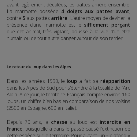
avant légèrement décalées, les pattes arrière ensemble.
La marmotte possède
4 doigts aux pattes avant
,
contre
5
aux pattes
arrière
.
L’autre moyen de deviner la
présence d’une marmotte est le
sifflement
perçant
que cet animal, très vigilant, pousse à la vue d’un être
humain ou de tout autre danger autour de son terrier.
Le retour du loup dans les Alpes
Dans les années 1990, le
loup
a fait sa
réapparition
dans les Alpes de Sud pour s’étendre à la totalité de l’Arc
Alpin. A ce jour, le territoire Français compte environ 160
loups, un chiffre bien bas en comparaison de nos voisins
(2500 en Espagne, 600 en Italie).
Depuis 70 ans, la
chasse
au loup est
interdite en
France
, puisqu’elle a dans le passé causé l’extinction de
cette espèce sur le territoire. Pour autant, un « plafond »