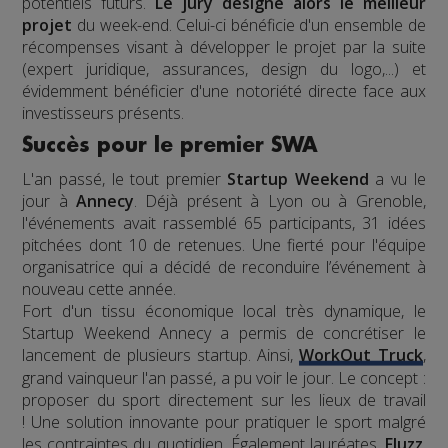
potentiels futurs.
Le jury désigne alors le meilleur
projet
du week-end. Celui-ci bénéficie d'un ensemble de
récompenses visant à développer le projet par la suite
(expert juridique, assurances, design du logo,...) et
évidemment bénéficier d'une notoriété directe face aux
investisseurs présents.
Succès pour le premier SWA
L'an passé, le tout premier
Startup Weekend
a vu le
jour à
Annecy
. Déjà présent à Lyon ou à Grenoble,
l'événements avait rassemblé 65 participants, 31 idées
pitchées dont 10 de retenues. Une fierté pour l'équipe
organisatrice qui a décidé de reconduire l’événement à
nouveau cette année.
Fort d'un tissu économique local très dynamique, le
Startup Weekend Annecy a permis de concrétiser le
lancement de plusieurs startup. Ainsi,
WorkOut Truck
,
grand vainqueur l'an passé, a pu voir le jour. Le concept :
proposer du sport directement sur les lieux de travail
! Une solution innovante pour pratiquer le sport malgré
les contraintes du quotidien. Également lauréates,
Fluzz
,