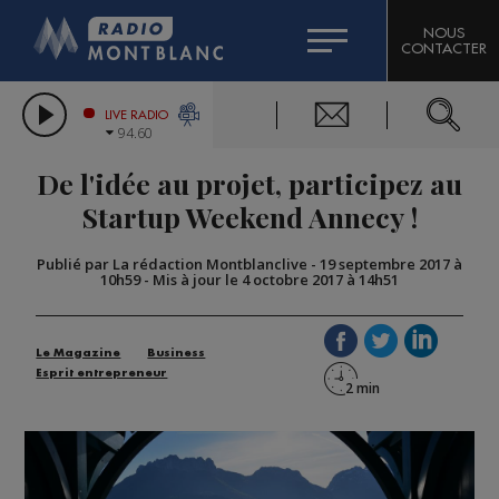
HOROSCOPE
CITIZEN MACHINERY
NOUS
CONTACTER
COMPAGNIE DU MONT-BLANC
LES CHRONIQUES DE L'EXPERT
GRAND MASSIF DOMAINES SKIABLES
LIVE RADIO
94.60
BORINI
De l'idée au projet, participez au
BIGARD
Startup Weekend Annecy !
Publié par La rédaction Montblanclive
-
19 septembre 2017 à
10h59
-
Mis à jour le 4 octobre 2017 à 14h51
Le Magazine
Business
Esprit entrepreneur