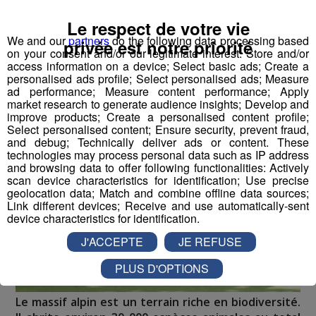
Le respect de votre vie
We and our
partners
do the following data processing based
Le Magazine
Découverte
privée est notre priorité
on your consent and/or our legitimate interest: Store and/or
Faune et Flore
access information on a device; Select basic ads; Create a
personalised ads profile; Select personalised ads; Measure
ad performance; Measure content performance; Apply
market research to generate audience insights; Develop and
improve products; Create a personalised content profile;
Select personalised content; Ensure security, prevent fraud,
and debug; Technically deliver ads or content. These
technologies may process personal data such as IP address
and browsing data to offer following functionalities: Actively
scan device characteristics for identification; Use precise
geolocation data; Match and combine offline data sources;
Link different devices; Receive and use automatically-sent
device characteristics for identification.
J'ACCEPTE
JE REFUSE
PLUS D'OPTIONS
Le massif alpin est un terrain riche en biodiversité.