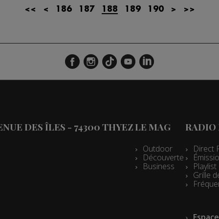
<<
<
186
187
188
189
190
>
>>
VENUE DES ÎLES - 74300 THYEZ
LE MAG
RADIO
Outdoor
Direct 
Découverte
Émissio
Business
Playlis
Grille
Fréque
Espace