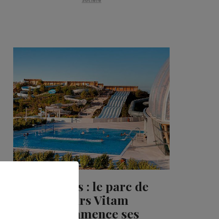
Société
Neydens : le parc de
loisirs Vitam
recommence ses