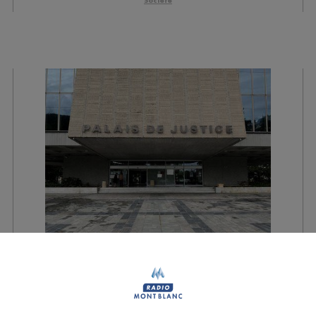
Société
Annecy : trois ans de
prison ferme pour
l'adolescente qui avait