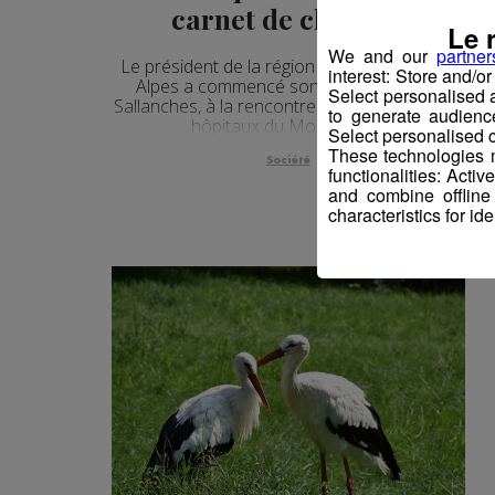
carnet de chèques
Le 
We and our
partner
Le président de la région Auvergne-Rhône-
interest: Store and/o
Alpes a commencé son déplacement à
Select personalised
Sallanches, à la rencontre des soignants des
to generate audienc
hôpitaux du Mont-Blanc.
Select personalised c
These technologies m
Société
functionalities: Acti
and combine offline
characteristics for ide