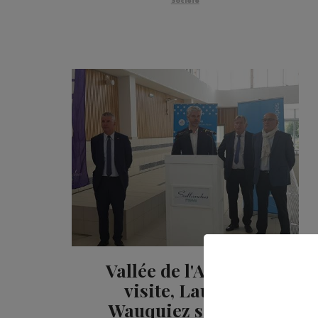
Société
Vallée de l'Arve : en
visite, Laurent
Wauquiez sort son