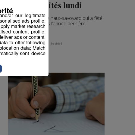
activités lundi
rité
nd/or our legitimate
C’est un complexe haut-savoyard qui a fêté
sonalised ads profile;
ses dix ans l’année dernière.
pply market research
sed content profile;
eliver ads or content.
ta to offer following
Société
eolocation data; Match
atically-sent device