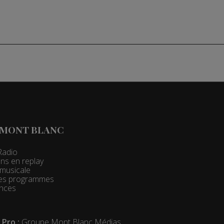
 MONT BLANC
Radio
ns en replay
t musicale
 des programmes
nces
 Pro :
Groupe Mont Blanc Médias