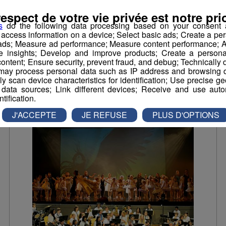
brûlé une élève
respect de votre vie privée est notre prio
s
do the following data processing based on your consent a
Le tribunal pour enfants d’Annecy a rendu sa
r access information on a device; Select basic ads; Create a per
décision.
 ads; Measure ad performance; Measure content performance; A
e insights; Develop and improve products; Create a personali
ontent; Ensure security, prevent fraud, and debug; Technically d
ay process personal data such as IP address and browsing da
Société
vely scan device characteristics for identification; Use precise g
 data sources; Link different devices; Receive and use autom
ntification.
J'ACCEPTE
JE REFUSE
PLUS D'OPTIONS