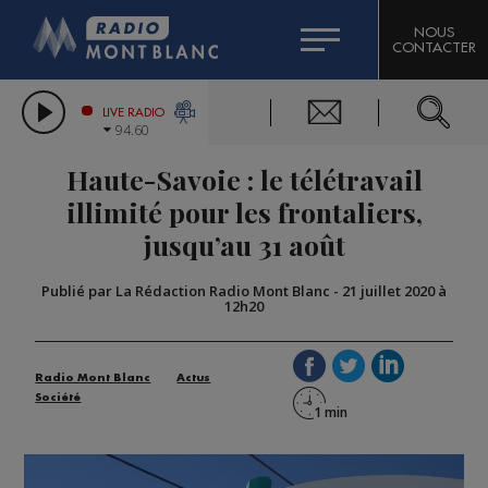
HOROSCOPE
CITIZEN MACHINERY
NOUS
CONTACTER
COMPAGNIE DU MONT-BLANC
LES CHRONIQUES DE L'EXPERT
GRAND MASSIF DOMAINES SKIABLES
LIVE RADIO
94.60
BORINI
Haute-Savoie : le télétravail
BIGARD
illimité pour les frontaliers,
jusqu’au 31 août
Publié par La Rédaction Radio Mont Blanc
-
21 juillet 2020 à
12h20
Radio Mont Blanc
Actus
Société