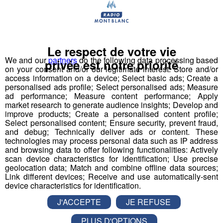
Nous vous poserons une question, a vous de faire le
bon choix entre les 3 réponses pour repartir avec vos
entrées pour un maximum d'activités dans la région !
Le respect de votre vie
We and our
partners
do the following data processing based
privée est notre priorité
on your consent and/or our legitimate interest: Store and/or
Inscription par téléphone toute la journée pour
access information on a device; Select basic ads; Create a
participer aux 2 tirages au sort par jour à 8h45 et 17h45.
personalised ads profile; Select personalised ads; Measure
Appelez le standard au 04 50 58 24 09
ad performance; Measure content performance; Apply
market research to generate audience insights; Develop and
improve products; Create a personalised content profile;
Pour cette semaine on vous offre vos entrées pour vous
Select personalised content; Ensure security, prevent fraud,
et la personne de votre choix pour
WALIBI RHONE
and debug; Technically deliver ads or content. These
technologies may process personal data such as IP address
ALPES
!
and browsing data to offer following functionalities: Actively
scan device characteristics for identification; Use precise
Nathan est allé tester pour vous
Verticalp Émosson,
geolocation data; Match and combine offline data sources;
dans la Vallée du Trient
:
Link different devices; Receive and use automatically-sent
device characteristics for identification.
J'ACCEPTE
JE REFUSE
PLUS D'OPTIONS