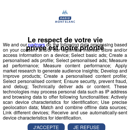
Radio Mont Blanc !
Déstination été ! Une question...une destination !
Nous vous poserons une question, a vous de faire le
Le respect de votre vie
bon choix entre les 3 réponses pour repartir avec vos
We and our
partners
do the following data processing based
privée est notre priorité
entrées pour un maximum d'activités dans la région !
on your consent and/or our legitimate interest: Store and/or
access information on a device; Select basic ads; Create a
Inscription par téléphone toute la journée pour
personalised ads profile; Select personalised ads; Measure
ad performance; Measure content performance; Apply
participer aux 2 tirages au sort par jour à 8h45 et 17h45.
market research to generate audience insights; Develop and
Appelez le standard au 04 50 58 24 09
improve products; Create a personalised content profile;
Select personalised content; Ensure security, prevent fraud,
and debug; Technically deliver ads or content. These
Pour cette semaine on vous offre vos entrées pour vous
technologies may process personal data such as IP address
et la personne de votre choix pour
WALIBI RHONE
and browsing data to offer following functionalities: Actively
ALPES
!
scan device characteristics for identification; Use precise
geolocation data; Match and combine offline data sources;
Link different devices; Receive and use automatically-sent
Nathan est allé tester pour vous
Verticalp Émosson,
device characteristics for identification.
dans la Vallée du Trient
:
J'ACCEPTE
JE REFUSE