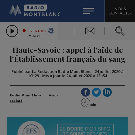
HOROSCOPE
CITIZEN MACHINERY
NOUS
CONTACTER
COMPAGNIE DU MONT-BLANC
LES CHRONIQUES DE L'EXPERT
GRAND MASSIF DOMAINES SKIABLES
LIVE RADIO
94.60
BORINI
Haute-Savoie : appel à l’aide de
BIGARD
l’Établissement français du sang
Publié par La Rédaction Radio Mont Blanc
-
24 juillet 2020 à
10h29
-
Mis à jour le 24 juillet 2020 à 13h54
Radio Mont Blanc
Actus
Société