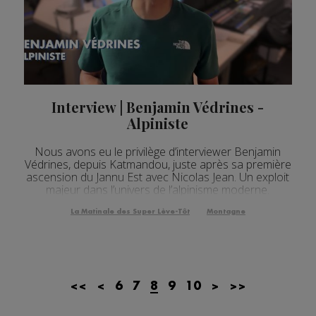
Interview | Benjamin Védrines -
Alpiniste
Nous avons eu le privilège d’interviewer Benjamin
Védrines, depuis Katmandou, juste après sa première
ascension du Jannu Est avec Nicolas Jean. Un exploit
majeur dans l’univers de l’alpinisme moderne.
La Matinale des Super Lève-Tôt
Montagne
<<
<
6
7
8
9
10
>
>>