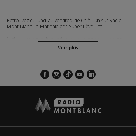
Retrouvez du lundi au vendredi de 6h à 10h sur Radio
Mont Blanc La Matinale des Super Lève-Tôt !
Guillaume vous enlève votre couette pour en faire une
cape avec un seul objectif : vous emmener au travail de
bonne humeur ! Le local au sommet avec des invités
chaque matin en direct, des cadeaux, la météo,
l'horoscope, l'agenda et pleins d'autres surprises à
retrouver chaque matinée !
L'actualité régionale en continu présentée toutes les
demi-heures par la rédaction de Radio Mont Blanc.