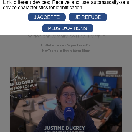
Caroline Chicard Kubler, Radio
Link different devices; Receive and use automatically-sent
Mont Blanc & Stéphane Gabbay, Le
device characteristics for identification.
Buff
J'ACCEPTE
JE REFUSE
Caroline Chicard-Kubler, directrice générale de Radio
PLUS D'OPTIONS
Mont Blanc, était notre invitée pour nous présenter
l'édition anniversaire de l'Éco-Tremplin.
La Matinale des Super Lève-Tôt
Éco-Tremplin Radio Mont Blanc