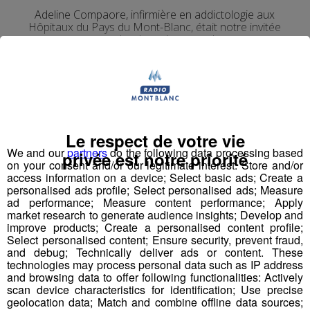
Adeline Compaore, infirmière en addictologie aux
Hôpitaux du Pays du Mont-Blanc, était notre invitée
pour parler du mois sans tabac.
La Matinale des Super Lève-Tôt
Santé
Le respect de votre vie
We and our
partners
do the following data processing based
privée est notre priorité
on your consent and/or our legitimate interest: Store and/or
access information on a device; Select basic ads; Create a
personalised ads profile; Select personalised ads; Measure
ad performance; Measure content performance; Apply
market research to generate audience insights; Develop and
improve products; Create a personalised content profile;
Select personalised content; Ensure security, prevent fraud,
and debug; Technically deliver ads or content. These
technologies may process personal data such as IP address
and browsing data to offer following functionalities: Actively
scan device characteristics for identification; Use precise
Interview Eco Tremplin Saison 5 |
geolocation data; Match and combine offline data sources;