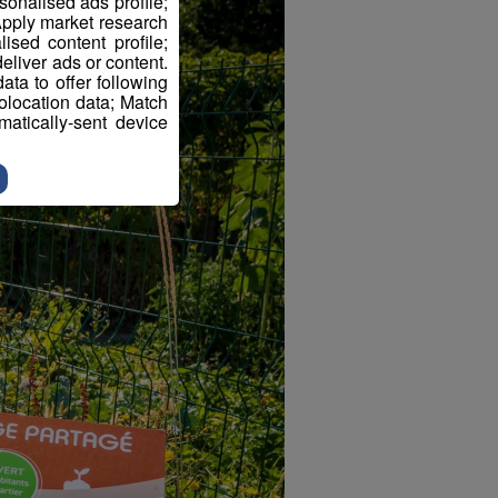
sonalised ads profile;
pply market research
sed content profile;
eliver ads or content.
ta to offer following
eolocation data; Match
atically-sent device