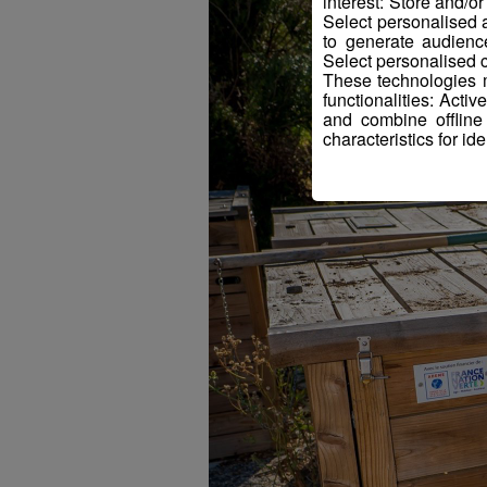
interest: Store and/o
Select personalised
to generate audienc
Select personalised c
These technologies m
functionalities: Acti
and combine offline
characteristics for ide