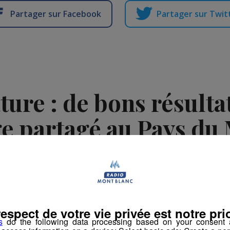
Partager sur Facebook
Partager sur Twit
ure : de bons résultat
 partagé au Pays du
Publié par La Rédaction Radio Mont Blanc
-
18 février 2026 à 17h19
n
Dame Nature
respect de votre vie privée est notre prio
s
do the following data processing based on your consent a