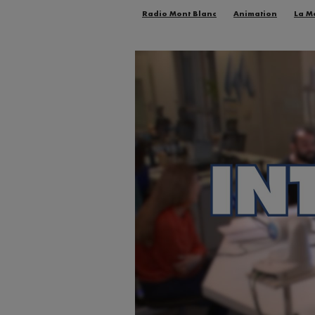
Radio Mont Blanc
Animation
La M