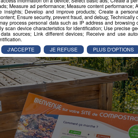
r access information on a device; Select basic ads; Create a per
 ads; Measure ad performance; Measure content performance; A
e insights; Develop and improve products; Create a personali
ontent; Ensure security, prevent fraud, and debug; Technically d
ay process personal data such as IP address and browsing da
vely scan device characteristics for identification; Use precise g
 data sources; Link different devices; Receive and use autom
ntification.
J'ACCEPTE
JE REFUSE
PLUS D'OPTIONS