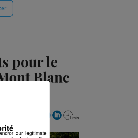
ter
s pour le
 Mont Blanc
rité
nd/or our legitimate