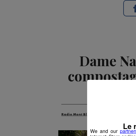
Dame Nat
compostage
Radio Mont Blanc
Actus
Animatio
Le 
We and our
partner