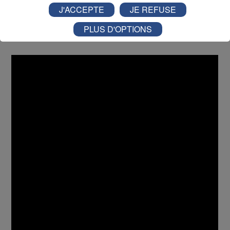
en permanence d’eux. Il intervient principalement en
J'ACCEPTE
JE REFUSE
Haute-Savoie, Savoie, bassin genevois et plus largement
en France.
PLUS D'OPTIONS