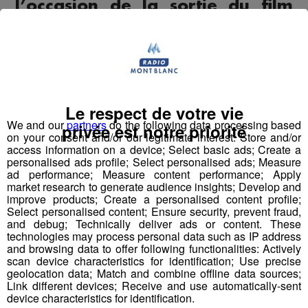
l’occasion de la sortie du film
Gourou, qui met en lumière
certaines dérives possibles dans
le coaching.
Le respect de votre vie
Il est revenu sur la réalité du métier de coach, sa posture
We and our
partners
do the following data processing based
privée est notre priorité
et ses repères éthiques, ainsi que sur les différences
on your consent and/or our legitimate interest: Store and/or
entre accompagnement sérieux et pratiques dérivantes.
access information on a device; Select basic ads; Create a
Un éclairage utile pour mieux comprendre ce qu’est
personalised ads profile; Select personalised ads; Measure
ad performance; Measure content performance; Apply
réellement le coaching aujourd’hui, à l’heure où les
market research to generate audience insights; Develop and
promesses de transformation rapide et les figures
improve products; Create a personalised content profile;
d’influence se multiplient.
Select personalised content; Ensure security, prevent fraud,
and debug; Technically deliver ads or content. These
technologies may process personal data such as IP address
accompagne les chefs d’entreprise très
Julian Perrier
and browsing data to offer following functionalities: Actively
scan device characteristics for identification; Use precise
opérationnels à structurer leur organisation, déléguer et
geolocation data; Match and combine offline data sources;
faire évoluer leur rôle d’expert vers celui de dirigeant, afin
Link different devices; Receive and use automatically-sent
que leur entreprise puisse se développer sans dépendre
device characteristics for identification.