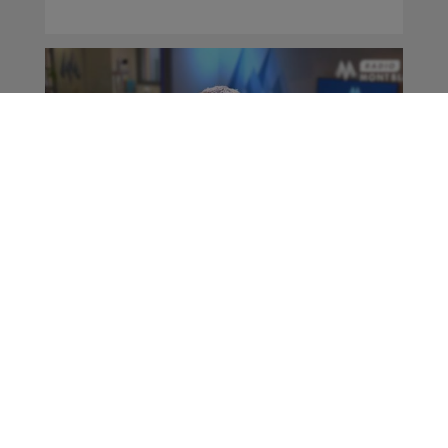
Interview TOP FAB |
Stéphane Maniglier -
CETIM